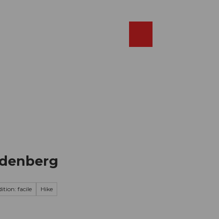
Réserver
FR
Webcams
Recherche
Shop
ndenberg
ition: facile
Hike