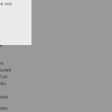
de vos
i, où
re
en
urait
d'un
 du
ale.
stes