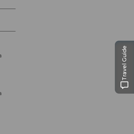
Travel Guide
a
a