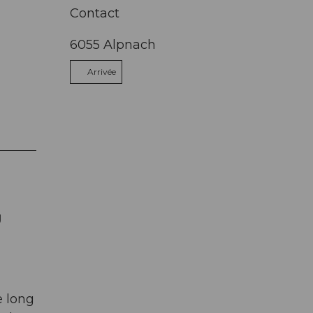
Contact
6055
Alpnach
Arrivée
g
e long