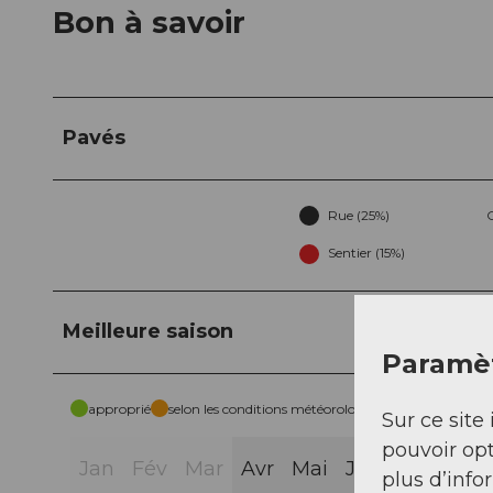
Bon à savoir
Pavés
Rue (25%)
Sentier (15%)
Meilleure saison
Paramèt
approprié
selon les conditions météorologiques
Sur ce site 
pouvoir opt
Jan
Fév
Mar
Avr
Mai
Jui
Jui
Aoû
plus d’info