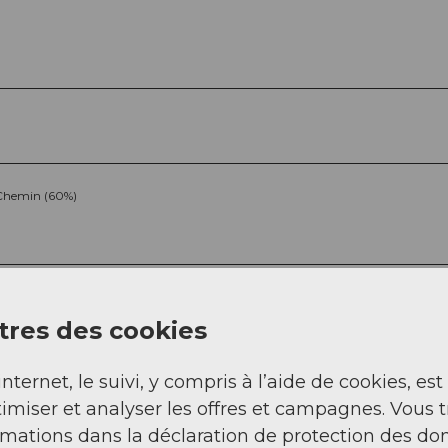
Chemin (60%)
res des cookies
internet, le suivi, y compris à l’aide de cookies, est
imiser et analyser les offres et campagnes. Vous 
Sep
Oct
Nov
Déc
rmations dans la déclaration de protection des do