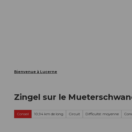
T
nts
Webcams
Carte d’hôte
o
c
La ville
La région
Informer
o
n
t
e
n
t
Bienvenue à Lucerne
Zingel sur le Mueterschwa
Conseil
10,94 km de long
Circuit
Difficulté: moyenne
Cond