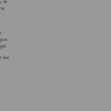
, le
une
n
agon
gel
e lac
à