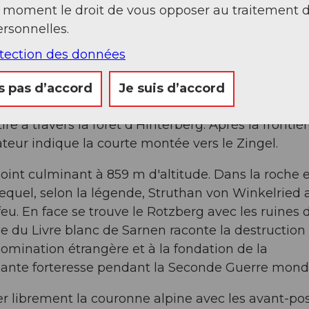
t moment le droit de vous opposer au traitement 
rsonnelles.
otection des données
s pas d’accord
Je suis d’accord
donnée traverse l'aérodrome militaire jusqu'à Eich
re à travers la forêt d'Hinterberg. Après la frontiè
teur indique la courte montée vers le Zingel.
point culminant à 859 m d'altitude. Dans la roche 
equel, selon la légende, Struthan von Winkelried a
u. En face se trouve le Rotzberg avec les ruines 
ue du Livre blanc de Sarnen raconte la destruction
domination étrangère et à la fondation de la
ssante forteresse pendant la Seconde Guerre mondi
librement la couronne alpine avec les avant-po