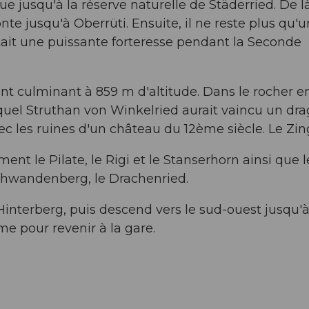
 jusqu'à la réserve naturelle de Städerried. De là
te jusqu'à Oberrüti. Ensuite, il ne reste plus qu'
itait une puissante forteresse pendant la Seconde
int culminant à 859 m d'altitude. Dans le rocher e
quel Struthan von Winkelried aurait vaincu un dr
ec les ruines d'un château du 12ème siècle. Le Zin
t le Pilate, le Rigi et le Stanserhorn ainsi que l
chwandenberg, le Drachenried.
'Hinterberg, puis descend vers le sud-ouest jusqu'
rome pour revenir à la gare.