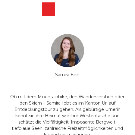
Z
u
Webcams
Merkzettel
Suche
Menü
Shop
m
I
n
h
a
l
t
Samira Epp
Ob mit dem Mountainbike, den Wanderschuhen oder
den Skiern – Samira liebt es im Kanton Uri auf
Entdeckungstour zu gehen. Als gebürtige Urnerin
kennt sie ihre Heimat wie ihre Westentasche und
schätzt die Vielfältigkeit: Imposante Bergwelt,
tiefblaue Seen, zahlreiche Freizeitmöglichkeiten und
lebendige Traditionen.