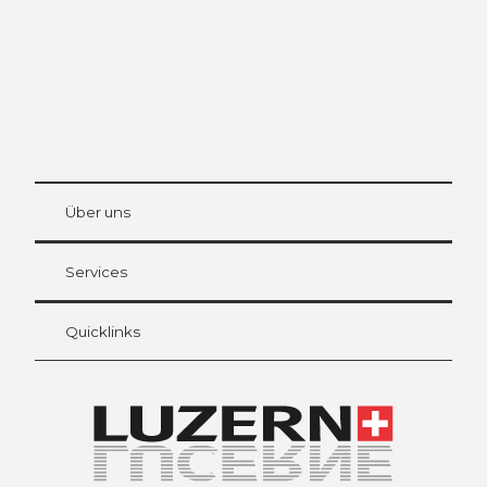
© Be
at Bre
chbü
hl
Über uns
Gästekarte Luzern
Ihre Vorteile als Übernachtungsgast
Services
Quicklinks