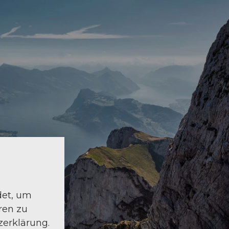
det, um
ren zu
zerklärung.