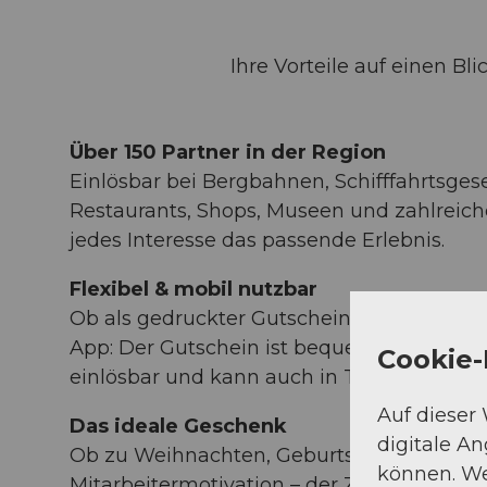
Ihre Vorteile auf einen Bli
Über 150 Partner in der Region
Einlösbar bei Bergbahnen, Schifffahrtsgese
Restaurants, Shops, Museen und zahlreiche
jedes Interesse das passende Erlebnis.
Flexibel & mobil nutzbar
Ob als gedruckter Gutschein oder digital 
App: Der Gutschein ist bequem mit dem 
Cookie-
einlösbar und kann auch in Teilbeträgen 
Auf dieser
Das ideale Geschenk
digitale A
Ob zu Weihnachten, Geburtstagen, als D
können. We
Mitarbeitermotivation – der Zentralschweiz