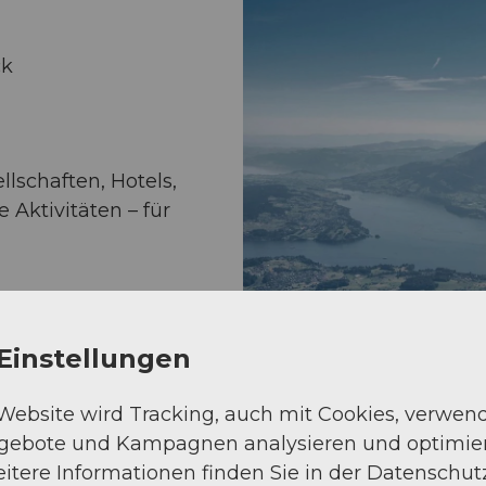
ck
llschaften, Hotels,
 Aktivitäten – für
via voucher2mobile-
Smartphone
Einstellungen
verwendet werden.
 Website wird Tracking, auch mit Cookies, verwen
ngebote und Kampagnen analysieren und optimie
ankeschön oder
itere Informationen finden Sie in der Datenschut
er Gutschein ist