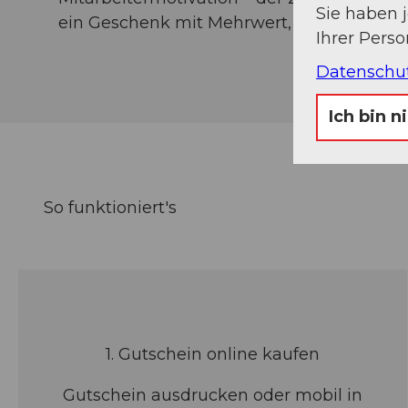
Sie haben 
ein Geschenk mit Mehrwert, das in Erinne
Ihrer Pers
Datenschu
Ich bin n
So funktioniert's
1. Gutschein online kaufen
Gutschein ausdrucken oder mobil in