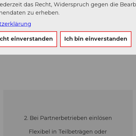
jederzeit das Recht, Widerspruch gegen die Bear
rung bleibt
onendaten zu erheben.
tzerklärung
icht einverstanden
Ich bin einverstanden
2. Bei Partnerbetrieben einlösen
Flexibel in Teilbeträgen oder