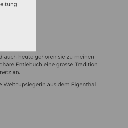
beitung
nd auch heute gehören sie zu meinen
phäre Entlebuch eine grosse Tradition
netz an.
e Weltcupsiegerin aus dem Eigenthal.