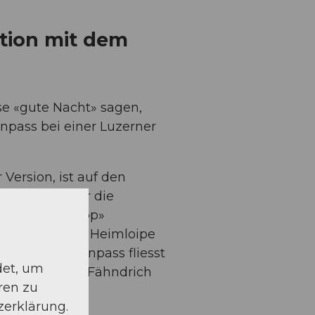
ation mit dem
se «gute Nacht» sagen,
npass bei einer Luzerner
Version, ist auf den
isationen über die
anglaufpass-App»
deiner Wahl der Heimloipe
hweizer Loipenpass fliesst
det, um
ine und Cyril Fähndrich
ren zu
zerklärung.