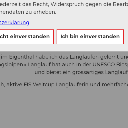
jederzeit das Recht, Widerspruch gegen die Bear
onendaten zu erheben.
tzerklärung
icht einverstanden
Ich bin einverstanden
 im Eigenthal habe ich das Langlaufen gelernt u
ngsloipen.» Langlauf hat auch in der UNESCO Bios
und bietet ein grossartiges Langlauf
h, aktive FIS Weltcup Langläuferin und mehrfach