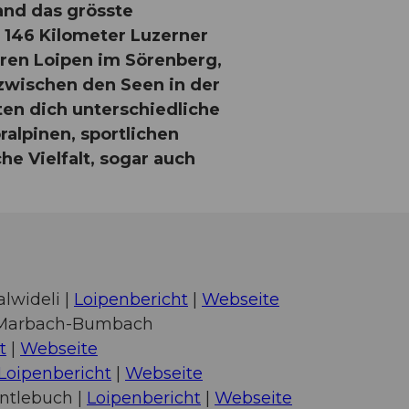
and das grösste
 146 Kilometer Luzerner
eren Loipen im Sörenberg,
 zwischen den Seen in der
ten dich unterschiedliche
ralpinen, sportlichen
e Vielfalt, sogar auch
lwideli |
Loipenbericht
|
Webseite
-Marbach-Bumbach
t
|
Webseite
Loipenbericht
|
Webseite
Entlebuch |
Loipenbericht
|
Webseite