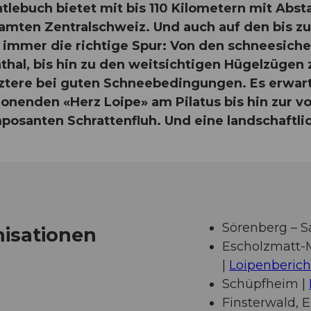
lebuch bietet mit bis 110 Kilometern mit Abst
mten Zentralschweiz. Und auch auf den bis zu
u immer die richtige Spur: Von den schneesich
hal, bis hin zu den weitsichtigen Hügelzügen
tztere bei guten Schneebedingungen. Es erwar
onenden «Herz Loipe» am Pilatus bis hin zur vo
osanten Schrattenfluh. Und eine landschaftlich
Sörenberg – Sa
nisationen
Escholzmatt
|
Loipenberich
Schüpfheim |
Finsterwald, 