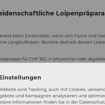
leidenschaftliche Loipenpräpar
 bereits beim Eindunkeln, wenn sich Fuchs und Ha
ine Langlaufloipen. Beziehe deshalb deinen Loipe
penpass für CHF 160, in physischer oder digitaler 
ltig. Er kann direkt bei den Luzerner Loipenorgan
Loipen Schweiz
über die Webseite oder in der «L
Einstellungen
tore
) bestellt werden. Wichtig: Unterstütze mit 
ganisationen! Und ein Franken pro verkauftem Sc
 Website wird Tracking, auch mit Cookies, verwen
- und Biathlon-Nachwuchsförderung, dass nach Nad
ngebote und Kampagnen analysieren und optimie
glauftalente unterstützt werden können.
itere Informationen finden Sie in der Datenschut