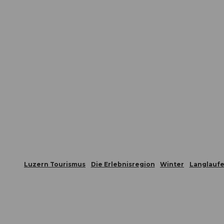
Luzern Tourismus
Die Erlebnisregion
Winter
Langlauf