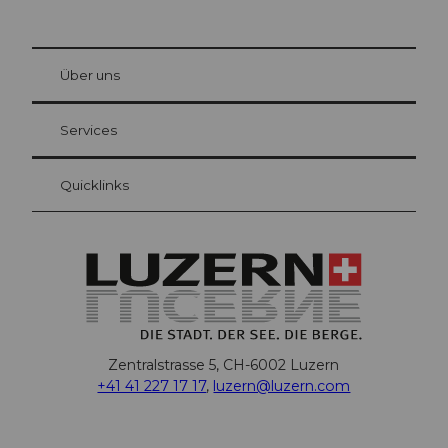
© Be
at Bre
chbü
hl
Über uns
Gästekarte Luzern
Ihre Vorteile als Übernachtungsgast
Services
Quicklinks
Zentralstrasse 5, CH-6002 Luzern
+41 41 227 17 17
,
luzern@luzern.com
F
X
Y
I
T
T
P
L
W
T