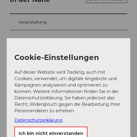
Veranstaltung
Veranstaltungsort
Cookie-Einstellungen
UNESCO Biosphäre Entlebuch -
Biosphärenzentrum
Auf dieser Website wird Tracking, auch mit
Chlosterbüel 28
Cookies, verwendet, um digitale Angebote und
6170
Schüpfheim
Kampagnen analysieren und optimieren zu
+41 (0)41 485 42 50
können. Weitere Informationen finden Sie in der
zentrum@biosphaere.ch
Datenschutzerklärung. Sie haben jederzeit das
Recht, Widerspruch gegen die Bearbeitung Ihrer
Website
Personendaten zu erheben.
Anreise
Datenschutzerklärung
Ich bin nicht einverstanden