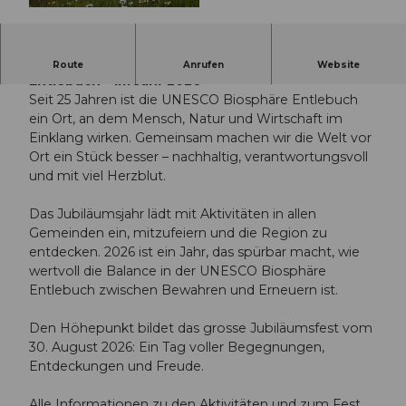
© Guidle.com, Martin Mägli
Wir würdigen 25 Jahre UNESCO Biosphäre
Route
Anrufen
Website
Entlebuch – im Jahr 2026
Seit 25 Jahren ist die UNESCO Biosphäre Entlebuch
ein Ort, an dem Mensch, Natur und Wirtschaft im
Einklang wirken. Gemeinsam machen wir die Welt vor
Ort ein Stück besser – nachhaltig, verantwortungsvoll
und mit viel Herzblut.
Das Jubiläumsjahr lädt mit Aktivitäten in allen
Gemeinden ein, mitzufeiern und die Region zu
entdecken. 2026 ist ein Jahr, das spürbar macht, wie
wertvoll die Balance in der UNESCO Biosphäre
Entlebuch zwischen Bewahren und Erneuern ist.
Den Höhepunkt bildet das grosse Jubiläumsfest vom
30. August 2026: Ein Tag voller Begegnungen,
Entdeckungen und Freude.
Alle Informationen zu den Aktivitäten und zum Fest