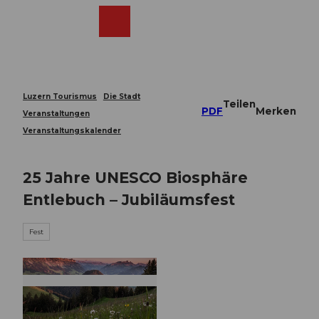
Z
u
Webcams
Merkzettel
Suche
Menü
Shop
m
I
n
h
a
Luzern Tourismus
Die Stadt
Teilen
l
PDF
Merken
Veranstaltungen
t
Veranstaltungskalender
25 Jahre UNESCO Biosphäre
Entlebuch – Jubiläumsfest
Fest