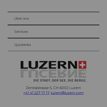
© Be
at Bre
chbü
hl
Über uns
Gästekarte Luzern
Ihre Vorteile als Übernachtungsgast
Services
Quicklinks
Zentralstrasse 5, CH-6002 Luzern
+41 41 227 17 17
,
luzern@luzern.com
F
X
Y
I
T
T
P
L
W
T