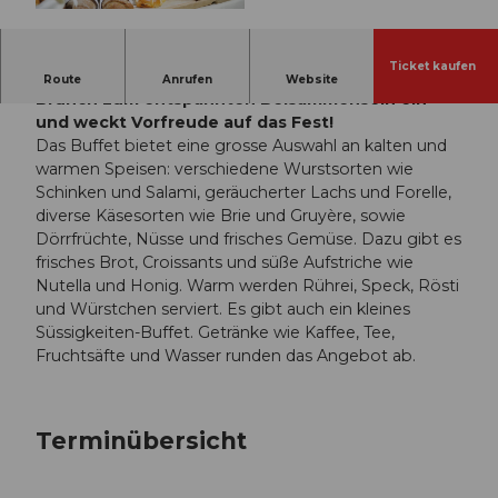
© Guidle.com
Ticket kaufen
In weihnachtlicher Dekoration lädt der Advents-
Route
Anrufen
Website
Brunch zum entspannten Beisammensein ein
und weckt Vorfreude auf das Fest!
Das Buffet bietet eine grosse Auswahl an kalten und
warmen Speisen: verschiedene Wurstsorten wie
Schinken und Salami, geräucherter Lachs und Forelle,
diverse Käsesorten wie Brie und Gruyère, sowie
Dörrfrüchte, Nüsse und frisches Gemüse. Dazu gibt es
frisches Brot, Croissants und süße Aufstriche wie
Nutella und Honig. Warm werden Rührei, Speck, Rösti
und Würstchen serviert. Es gibt auch ein kleines
Süssigkeiten-Buffet. Getränke wie Kaffee, Tee,
Fruchtsäfte und Wasser runden das Angebot ab.
Terminübersicht