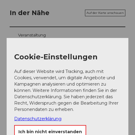
In der Nähe
Auf der Karte anschauen
Veranstaltung
Cookie-Einstellungen
Veranstaltungsort
Auf dieser Website wird Tracking, auch mit
Wasserschloss Wyher
Cookies, verwendet, um digitale Angebote und
6218
Ettiswil
Kampagnen analysieren und optimieren zu
+41 (0)41 422 18 74
können. Weitere Informationen finden Sie in der
Datenschutzerklärung. Sie haben jederzeit das
info@wasserschloss-wyher.ch
Recht, Widerspruch gegen die Bearbeitung Ihrer
Website
Personendaten zu erheben.
Anreise
Datenschutzerklärung
Ich bin nicht einverstanden