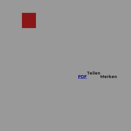
ebcams
Merkzettel
Suche
Shop
Teilen
PDF
Merken