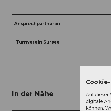
Ansprechpartner:in
Turnverein Sursee
Cookie-
In der Nähe
Auf dieser
digitale A
können. We