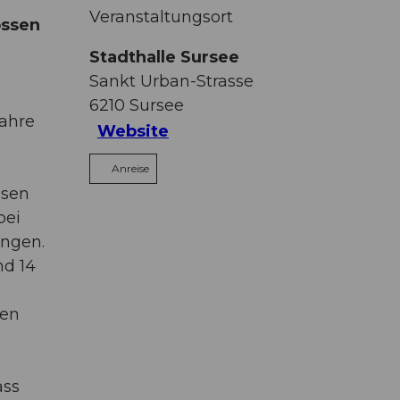
Veranstaltungsort
ossen
Stadthalle Sursee
Sankt Urban-Strasse
6210
Sursee
Jahre
Website
Anreise
ssen
bei
ungen.
nd 14
den
ass