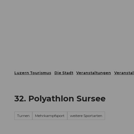
Z
ungen
Webcams
Gästekarte
u
m
Die Stadt
Die Erlebnisregion
I
n
h
a
l
t
Luzern Tourismus
Die Stadt
Veranstaltungen
Veransta
32. Polyathlon Sursee
Turnen
Mehrkampfsport
weitere Sportarten