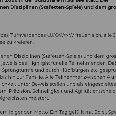
r 2026 in der Stadthalle in Sursee statt. Der
nen Disziplinen (Stafetten-Spiele) und dem gr
 des Turnverbandes LU/OW/NW freuen sich, alle 
ee zu kreieren.
denen Disziplinen (Stafetten-Spiele) und dem gro
 jeweils das Highlight für alle Teilnehmenden. Da
er Sprungtürme und durch Hüpfburgen etc. gespr
bis hin zur Familie. Alle Teilnehmer zwischen 4 u
chkeit unter Beweis stellen und als eingespieltes
. Präzision, Schnelligkeit und Agilität entschei
greichsten meistert.
em folgenden Motto; Ein Tag gefüllt mit Spiel, Sp