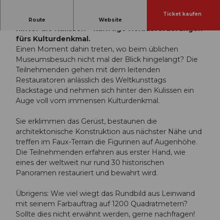
Ticket kaufen
Öffentliche Führung: Mit unserem Restaurator
Route
Website
hinter die Kulissen – künftige Herausforderungen
fürs Kulturdenkmal.
Einen Moment dahin treten, wo beim üblichen
Museumsbesuch nicht mal der Blick hingelangt? Die
Teilnehmenden gehen mit dem leitenden
Restauratoren anlässlich des Weltkunsttags
Backstage und nehmen sich hinter den Kulissen ein
Auge voll vom immensen Kulturdenkmal.
Sie erklimmen das Gerüst, bestaunen die
architektonische Konstruktion aus nächster Nähe und
treffen im Faux-Terrain die Figurinen auf Augenhöhe.
Die Teilnehmenden erfahren aus erster Hand, wie
eines der weltweit nur rund 30 historischen
Panoramen restauriert und bewahrt wird.
Übrigens: Wie viel wiegt das Rundbild aus Leinwand
mit seinem Farbauftrag auf 1200 Quadratmetern?
Sollte dies nicht erwähnt werden, gerne nachfragen!