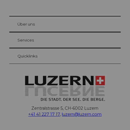
© Be
at Bre
chbü
hl
Über uns
Gästekarte Luzern
Ihre Vorteile als Übernachtungsgast
Services
Quicklinks
Zentralstrasse 5, CH-6002 Luzern
+41 41 227 17 17
,
luzern@luzern.com
F
X
Y
I
T
T
P
L
W
T