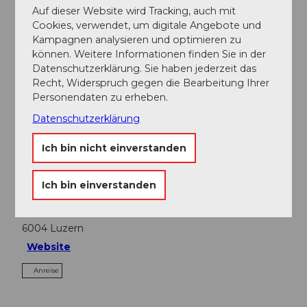
Auf dieser Website wird Tracking, auch mit
In der Nähe
Cookies, verwendet, um digitale Angebote und
Auf der Karte anschauen
Kampagnen analysieren und optimieren zu
können. Weitere Informationen finden Sie in der
Datenschutzerklärung. Sie haben jederzeit das
Veranstaltung
Recht, Widerspruch gegen die Bearbeitung Ihrer
Personendaten zu erheben.
Essen und Trinken
Datenschutzerklärung
Ich bin nicht einverstanden
Veranstaltungsort
Ich bin einverstanden
Bourbaki Panorama
Friedenstrasse
6004
Luzern
Website
Anreise