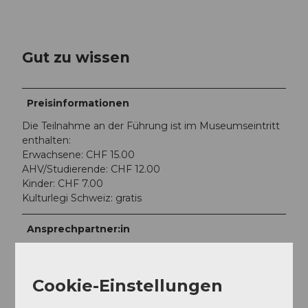
Gut zu wissen
Preisinformationen
Die Teilnahme an der Führung ist im Museumseintritt
enthalten:
Erwachsene: CHF 15.00
AHV/Studierende: CHF 12.00
Kinder: CHF 7.00
Kulturlegi Schweiz: gratis
Ansprechpartner:in
Bourbaki Panorama Luzern
Cookie-Einstellungen