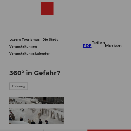
Z
u
Webcams
Merkzettel
Suche
Menü
Shop
m
I
n
h
a
Luzern Tourismus
Die Stadt
Teilen
l
PDF
Merken
Veranstaltungen
t
Veranstaltungskalender
360° in Gefahr?
Führung
© Guidle.com