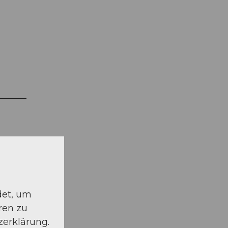
det, um
ren zu
zerklärung.