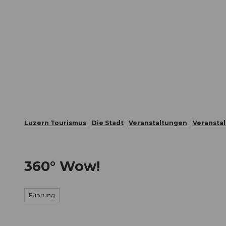
Z
ungen
Webcams
Gästekarte
u
m
Die Stadt
Die Erlebnisregion
I
n
h
a
l
t
Luzern Tourismus
Die Stadt
Veranstaltungen
Veransta
360° Wow!
Führung