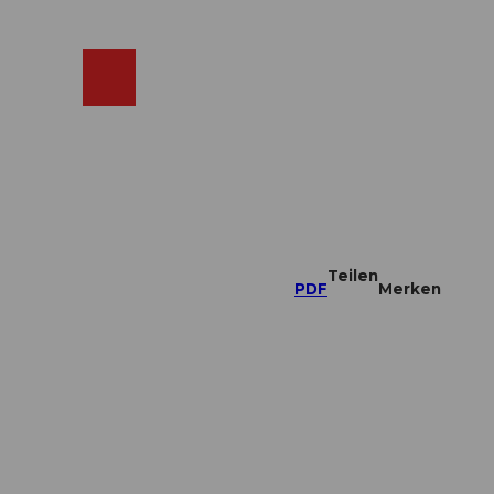
ebcams
Merkzettel
Suche
Shop
Teilen
PDF
Merken