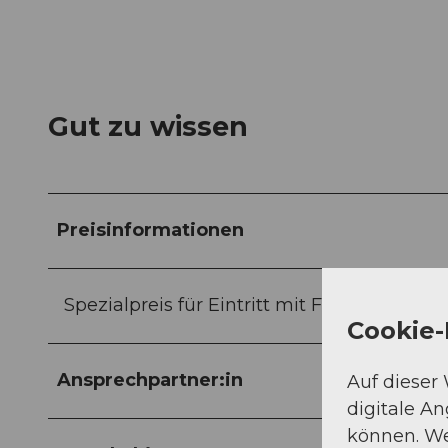
Gut zu wissen
Preisinformationen
Spezialpreis für Eintritt mit Führung: CHF 5
Cookie-
Ansprechpartner:in
Auf dieser
digitale A
können. We