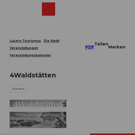
Z
u
Webcams
Merkzettel
Suche
Menü
Shop
m
I
n
h
a
Luzern Tourismus
Die Stadt
Teilen
l
PDF
Merken
Veranstaltungen
t
Veranstaltungskalender
4Waldstätten
Konzert
© Guidle.com