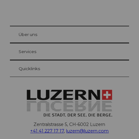
© Be
at Bre
chbü
hl
Über uns
Gästekarte Luzern
Ihre Vorteile als Übernachtungsgast
Services
Quicklinks
Zentralstrasse 5, CH-6002 Luzern
+41 41 227 17 17
,
luzern@luzern.com