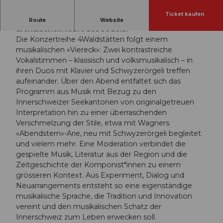
Ticket kaufen
Klassischer Liedgesang begegnet der
Route
Website
archaischen Kraft des Jodels.
Die Konzertreihe 4Waldstätten folgt einem
musikalischen «Viereck»: Zwei kontrastreiche
Vokalstimmen – klassisch und volksmusikalisch – in
ihren Duos mit Klavier und Schwyzerörgeli treffen
aufeinander. Über den Abend entfaltet sich das
Programm aus Musik mit Bezug zu den
Innerschweizer Seekantonen von originalgetreuen
Interpretation hin zu einer überraschenden
Verschmelzung der Stile, etwa mit Wagners
«Abendstern»-Arie, neu mit Schwyzerörgeli begleitet
und vielem mehr. Eine Moderation verbindet die
gespielte Musik, Literatur aus der Region und die
Zeitgeschichte der Komponist*innen zu einem
grösseren Kontext. Aus Experiment, Dialog und
Neuarrangements entsteht so eine eigenständige
musikalische Sprache, die Tradition und Innovation
vereint und den musikalischen Schatz der
Innerschweiz zum Leben erwecken soll.