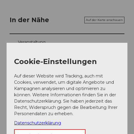
In der Nähe
Auf der Karte anschauen
Veranstaltung
Essen und Trinken
Cookie-Einstellungen
Auf dieser Website wird Tracking, auch mit
Cookies, verwendet, um digitale Angebote und
Veranstaltungsort
Kampagnen analysieren und optimieren zu
können. Weitere Informationen finden Sie in der
Theater Uri
Datenschutzerklärung. Sie haben jederzeit das
Schützengasse
Recht, Widerspruch gegen die Bearbeitung Ihrer
6460
Altdorf
Personendaten zu erheben.
Website
Datenschutzerklärung
Anreise