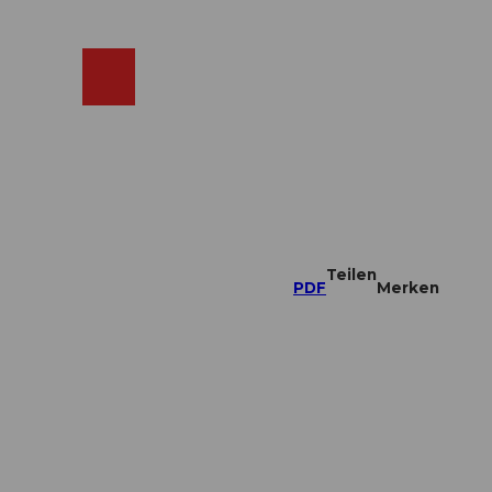
ebcams
Merkzettel
Suche
Shop
Teilen
PDF
Merken