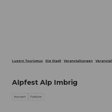
Z
ungen
Webcams
Gästekarte
u
m
Die Stadt
Die Erlebnisregion
I
n
h
a
l
t
Luzern Tourismus
Die Stadt
Veranstaltungen
Veransta
Alpfest Alp Imbrig
Konzert
Folklore