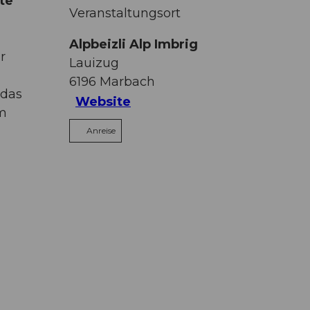
te
Veranstaltungsort
Alpbeizli Alp Imbrig
r
Lauizug
6196
Marbach
 das
Website
em
Anreise