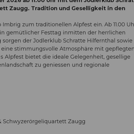
er 2026 ab 11.00 Uhr mit dem Jodlerklub Schrat
tt Zaugg. Tradition und Geselligkeit in den
Imbrig zum traditionellen Alpfest ein. Ab 11.00 Uh
n gemütlicher Festtag inmitten der herrlichen
 sorgen der Jodlerklub Schratte Hilfernthal sowie
n eine stimmungsvolle Atmosphäre mit gepflegt
lpfest bietet die ideale Gelegenheit, gesellige
penlandschaft zu geniessen und regionale
 & Schwyzerörgeliquartett Zaugg