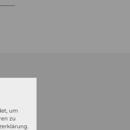
det, um
ren zu
zerklärung.