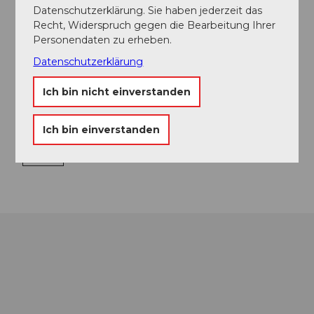
Datenschutzerklärung. Sie haben jederzeit das
Recht, Widerspruch gegen die Bearbeitung Ihrer
Personendaten zu erheben.
Veranstaltungsort
Datenschutzerklärung
Schloss Burgdorf
Ich bin nicht einverstanden
Schlossgässli
3400
Burgdorf
Ich bin einverstanden
Website
Anreise