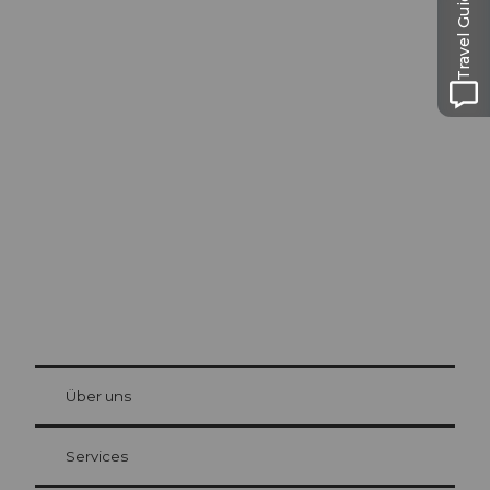
Travel Guide
Ausflugstipps in
Luzern
Die Stadt. Der See. Die Berge.
© Be
at Bre
chbü
hl
Über uns
Gästekarte Luzern
Ihre Vorteile als Übernachtungsgast
Services