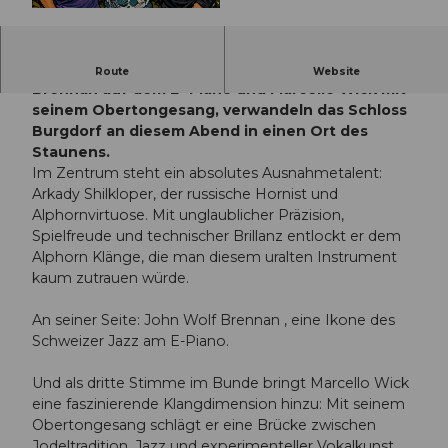
© Guidle.com
Der Alphornvirtuose Arkady Shilkloper, John Wolf
Route
Website
Brennan auf dem E- Piano und Marcello Wick mit
seinem Obertongesang, verwandeln das Schloss
Burgdorf an diesem Abend in einen Ort des
Staunens.
Im Zentrum steht ein absolutes Ausnahmetalent:
Arkady Shilkloper, der russische Hornist und
Alphornvirtuose. Mit unglaublicher Präzision,
Spielfreude und technischer Brillanz entlockt er dem
Alphorn Klänge, die man diesem uralten Instrument
kaum zutrauen würde.
An seiner Seite: John Wolf Brennan , eine Ikone des
Schweizer Jazz am E-Piano.
Und als dritte Stimme im Bunde bringt Marcello Wick
eine faszinierende Klangdimension hinzu: Mit seinem
Obertongesang schlägt er eine Brücke zwischen
Jodeltradition, Jazz und experimenteller Vokalkunst.