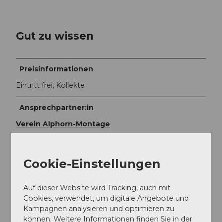
Gut zu wissen
Preisinformationen
Eintritt frei, Kollekte
Ansprechpartner:in
Verein Alphorn-Montage
Cookie-Einstellungen
In der Nähe
Auf der Karte anschauen
Auf dieser Website wird Tracking, auch mit
Cookies, verwendet, um digitale Angebote und
Kampagnen analysieren und optimieren zu
können. Weitere Informationen finden Sie in der
Veranstaltung