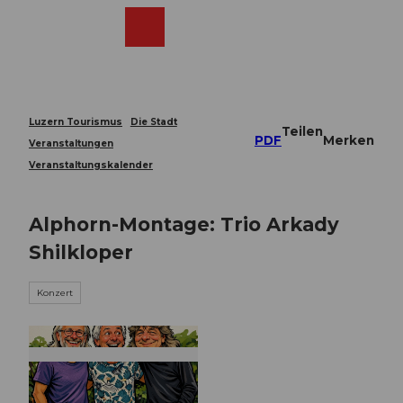
Z
u
Webcams
Merkzettel
Suche
Menü
Shop
m
I
n
h
a
Luzern Tourismus
Die Stadt
Teilen
l
PDF
Merken
Veranstaltungen
t
Veranstaltungskalender
Alphorn-Montage: Trio Arkady
Shilkloper
Konzert