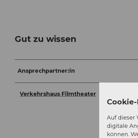
Gut zu wissen
Ansprechpartner:in
Verkehrshaus Filmtheater
Cookie-
Auf dieser
digitale A
können. We