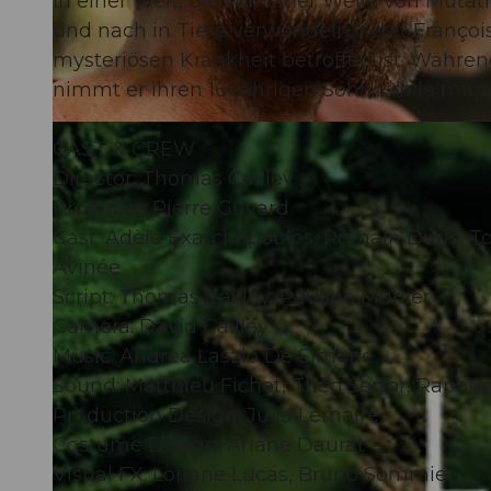
In einer Welt, die von einer Welle von Mut
und nach in Tiere verwandeln, setzt François 
mysteriösen Krankheit betroffen ist. Währen
nimmt er ihren 16-jährigen Sohn Emile mit a
© Guidle.com
CAST & CREW
Director: Thomas Cailley
Producer: Pierre Guyard
Cast: Adèle Exarchopoulos, Romain Duris, To
Avinée
Script: Thomas Cailley, Pauline Munier
Camera: David Cailley
Music: Andrea Laszlo De Simone
Sound: Matthieu Fichet, Théo Serror, Raphae
Production Design: Julia Lemaire
Costume Design: Ariane Daurat
Visual FX: Loriane Lucas, Bruno Sommier