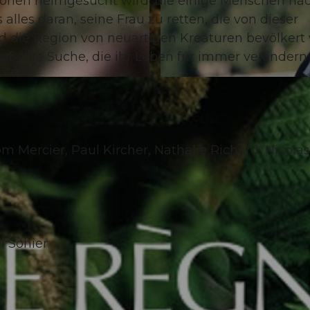
ationen heimgesucht wird, die einige Menschen na
alles daran, seine Frau zu retten, die von dieser
d die Region von neuartigen Kreaturen bevölkert 
uf eine Suche, die ihr Leben für immer verändern 
© Guidle.com
m Mercier, Paul Kircher, Nathalie Richard, Nicolas
l Sohier