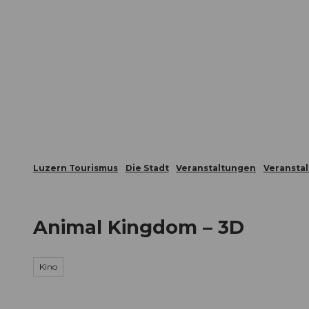
Z
ungen
Webcams
Gästekarte
u
m
Die Stadt
Die Erlebnisregion
I
n
h
a
l
t
Luzern Tourismus
Die Stadt
Veranstaltungen
Veransta
Animal Kingdom – 3D
Kino