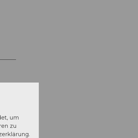
det, um
ren zu
zerklärung.