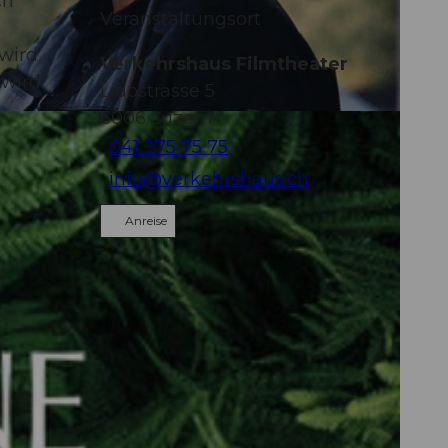
ch
Veranstaltungsort
wird,
Verkehrshaus Filmtheater
wird.
Lidostrasse 5
6006
Luzern
041 375 75 75
info@verkehrshaus.ch
Anreise