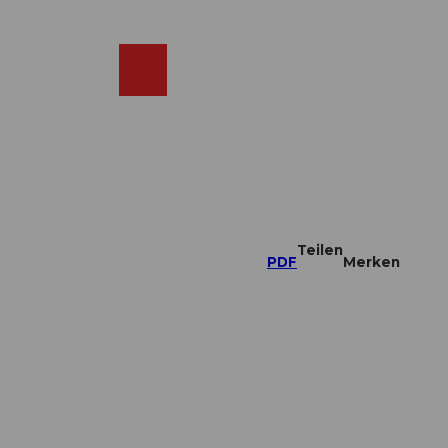
DE
ebcams
Merkzettel
Suche
Shop
Teilen
PDF
Merken