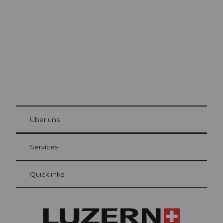
Die Stadt. Der See. Die Berge.
© Be
at Bre
chbü
hl
Über uns
Gästekarte Luzern
Ihre Vorteile als Übernachtungsgast
Services
Quicklinks