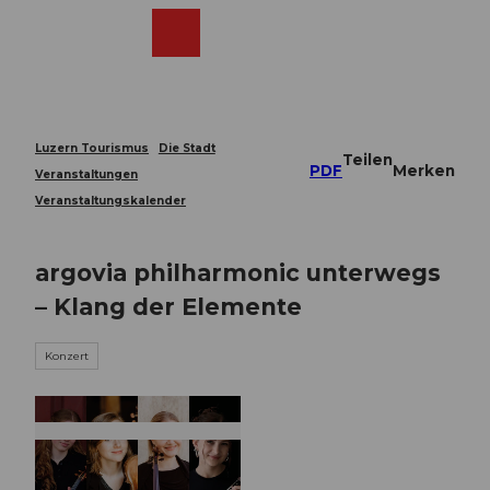
Z
u
Webcams
Merkzettel
Suche
Menü
Shop
m
I
n
h
a
Luzern Tourismus
Die Stadt
Teilen
l
PDF
Merken
Veranstaltungen
t
Veranstaltungskalender
argovia philharmonic unterwegs
– Klang der Elemente
Konzert