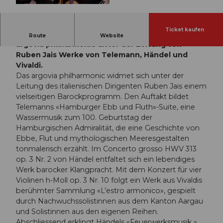
© Guidle.com
Ticket kaufen
Mit jungen Talenten aus der Region Spielt das
Route
Website
argovia philharmonic unter der Leitung von
Ruben Jais Werke von Telemann, Händel und
Vivaldi.
Das argovia philharmonic widmet sich unter der
Leitung des italienischen Dirigenten Ruben Jais einem
vielseitigen Barockprogramm. Den Auftakt bildet
Telemanns «Hamburger Ebb und Fluth»-Suite, eine
Wassermusik zum 100. Geburtstag der
Hamburgischen Admiralität, die eine Geschichte von
Ebbe, Flut und mythologischen Meeresgestalten
tonmalerisch erzählt. Im Concerto grosso HWV 313
op. 3 Nr. 2 von Händel entfaltet sich ein lebendiges
Werk barocker Klangpracht. Mit dem Konzert für vier
Violinen h-Moll op. 3 Nr. 10 folgt ein Werk aus Vivaldis
berühmter Sammlung «L’estro armonico», gespielt
durch Nachwuchssolistinnen aus dem Kanton Aargau
und Solistinnen aus den eigenen Reihen.
Abschliessend erklingt Händels «Feuerwerksmusik »,