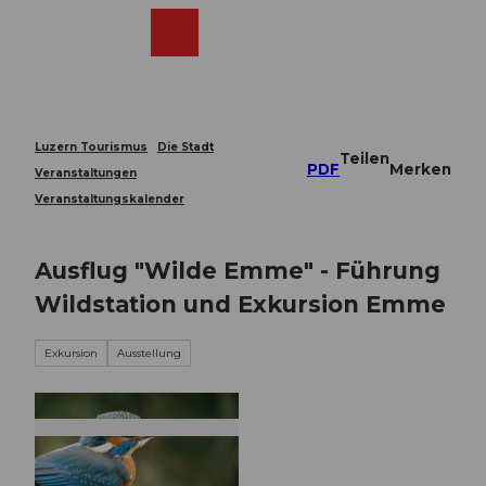
Z
u
Webcams
Merkzettel
Suche
Menü
Shop
m
I
n
h
a
Luzern Tourismus
Die Stadt
Teilen
l
PDF
Merken
Veranstaltungen
t
Veranstaltungskalender
Ausflug "Wilde Emme" - Führung
Wildstation und Exkursion Emme
Exkursion
Ausstellung