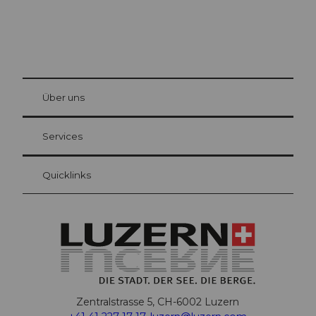
© Be
at Bre
chbü
hl
Über uns
Gästekarte Luzern
Ihre Vorteile als Übernachtungsgast
Services
Quicklinks
Zentralstrasse 5, CH-6002 Luzern