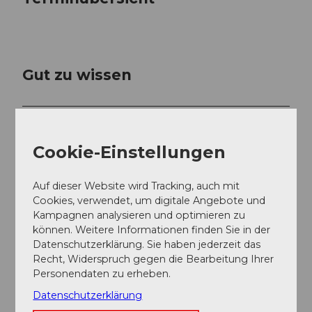
Gut zu wissen
Preisinformationen
CHF 50.– Erwachsene / CHF 40.– Kinder 10 bis 16 Jahre
Cookie-Einstellungen
Der Anlass ist geeignet für Erwachsene und für Kinder
ab 10 Jahren.
Auf dieser Website wird Tracking, auch mit
Die Einnahme der Exkursionsgebühr erfolgt in bar vor
Cookies, verwendet, um digitale Angebote und
Ort.
Kampagnen analysieren und optimieren zu
können. Weitere Informationen finden Sie in der
Datenschutzerklärung. Sie haben jederzeit das
Recht, Widerspruch gegen die Bearbeitung Ihrer
Personendaten zu erheben.
Datenschutzerklärung
Ansprechpartner:in