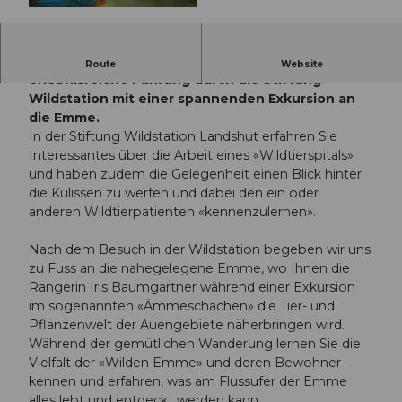
© Guidle.com
Ein halbtägiger Ausflug verbindet eine
Route
Website
erlebnisreiche Führung durch die Stiftung
Wildstation mit einer spannenden Exkursion an
die Emme.
In der Stiftung Wildstation Landshut erfahren Sie
Interessantes über die Arbeit eines «Wildtierspitals»
und haben zudem die Gelegenheit einen Blick hinter
die Kulissen zu werfen und dabei den ein oder
anderen Wildtierpatienten «kennenzulernen».
Nach dem Besuch in der Wildstation begeben wir uns
zu Fuss an die nahegelegene Emme, wo Ihnen die
Rangerin Iris Baumgartner während einer Exkursion
im sogenannten «Ämmeschachen» die Tier- und
Pflanzenwelt der Auengebiete näherbringen wird.
Während der gemütlichen Wanderung lernen Sie die
Vielfalt der «Wilden Emme» und deren Bewohner
kennen und erfahren, was am Flussufer der Emme
alles lebt und entdeckt werden kann.