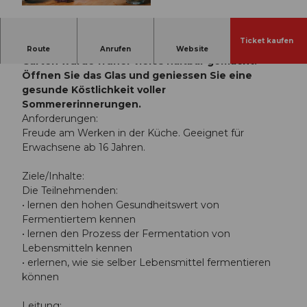
© Guidle.com
Ticket kaufen
Das Entlebuch ist kein Kabisland, doch aus den
Route
Anrufen
Website
Gärten wurde früher vieles haltbar gemacht.
Öffnen Sie das Glas und geniessen Sie eine
gesunde Köstlichkeit voller
Sommererinnerungen.
Anforderungen:
Freude am Werken in der Küche. Geeignet für
Erwachsene ab 16 Jahren.
Ziele/Inhalte:
Die Teilnehmenden:
• lernen den hohen Gesundheitswert von
Fermentiertem kennen
• lernen den Prozess der Fermentation von
Lebensmitteln kennen
• erlernen, wie sie selber Lebensmittel fermentieren
können
Leitung: