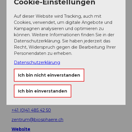
Cookie-Einstellungen
Auf dieser Website wird Tracking, auch mit
Cookies, verwendet, um digitale Angebote und
In der Nähe
Auf der Karte anschauen
Kampagnen analysieren und optimieren zu
können. Weitere Informationen finden Sie in der
Datenschutzerklärung. Sie haben jederzeit das
Veranstaltung
Recht, Widerspruch gegen die Bearbeitung Ihrer
Personendaten zu erheben.
Datenschutzerklärung
Veranstaltungsort
Ich bin nicht einverstanden
UNESCO Biosphäre Entlebuch -
Biosphärenzentrum
Ich bin einverstanden
Chlosterbüel 28
6170
Schüpfheim
+41 (0)41 485 42 50
zentrum@biosphaere.ch
Website