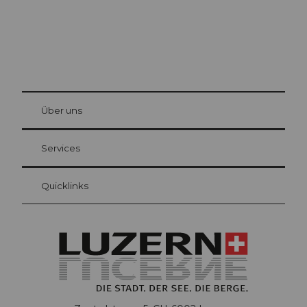
© Be
at Bre
chbü
hl
Über uns
Gästekarte Luzern
Ihre Vorteile als Übernachtungsgast
Services
Quicklinks