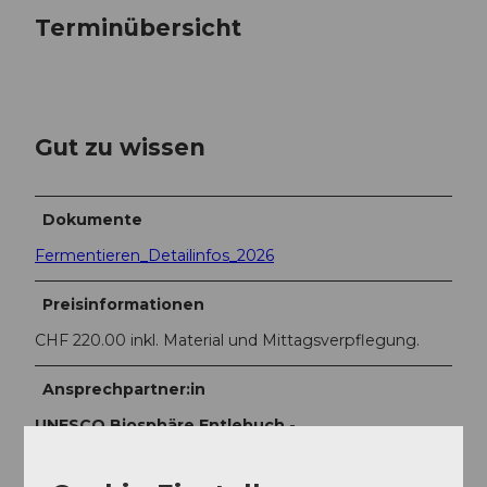
Terminübersicht
Gut zu wissen
Dokumente
Fermentieren_Detailinfos_2026
Preisinformationen
CHF 220.00 inkl. Material und Mittagsverpflegung.
Ansprechpartner:in
UNESCO Biosphäre Entlebuch -
Biosphärenzentrum