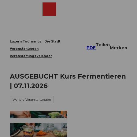
Z
u
Webcams
Merkzettel
Suche
Menü
Shop
m
I
n
h
a
Luzern Tourismus
Die Stadt
Teilen
l
PDF
Merken
Veranstaltungen
t
Veranstaltungskalender
AUSGEBUCHT Kurs Fermentieren
| 07.11.2026
Weitere Veranstaltungen