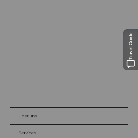
Ausflugstipps in
Travel Guide
Luzern
Die Stadt. Der See. Die Berge.
© Be
at Bre
chbü
hl
Über uns
Gästekarte Luzern
Ihre Vorteile als Übernachtungsgast
Services