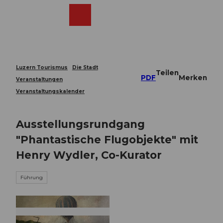
Z
u
Webcams
Merkzettel
Suche
Menü
Shop
m
I
n
h
a
Luzern Tourismus
Die Stadt
Teilen
l
PDF
Merken
Veranstaltungen
t
Veranstaltungskalender
Ausstellungsrundgang
"Phantastische Flugobjekte" mit
Henry Wydler, Co-Kurator
Führung