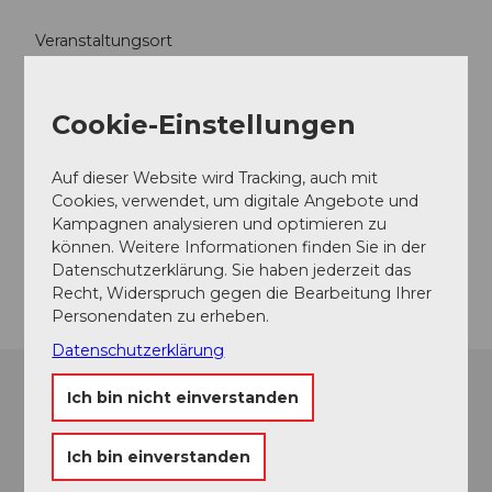
Veranstaltungsort
Hans Erni Museum
Haldenstrasse 6
Cookie-Einstellungen
6006
Luzern
041 375 74 86
Auf dieser Website wird Tracking, auch mit
heinz.stahlhut@verkehrshaus.ch
Cookies, verwendet, um digitale Angebote und
Kampagnen analysieren und optimieren zu
Website
können. Weitere Informationen finden Sie in der
Anreise
Datenschutzerklärung. Sie haben jederzeit das
Recht, Widerspruch gegen die Bearbeitung Ihrer
Personendaten zu erheben.
Datenschutzerklärung
Ich bin nicht einverstanden
Ich bin einverstanden