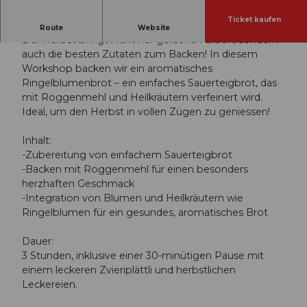
Ticket kaufen
Ringelblumenbrot - Herbstlicher Backworkshop
Route
Website
Der Herbst bringt nicht nur goldene Farben, sondern
auch die besten Zutaten zum Backen! In diesem
Workshop backen wir ein aromatisches
Ringelblumenbrot – ein einfaches Sauerteigbrot, das
mit Roggenmehl und Heilkräutern verfeinert wird.
Ideal, um den Herbst in vollen Zügen zu geniessen!
Inhalt:
-Zubereitung von einfachem Sauerteigbrot
-Backen mit Roggenmehl für einen besonders
herzhaften Geschmack
-Integration von Blumen und Heilkräutern wie
Ringelblumen für ein gesundes, aromatisches Brot
Dauer:
3 Stunden, inklusive einer 30-minütigen Pause mit
einem leckeren Zvieriplättli und herbstlichen
Leckereien.