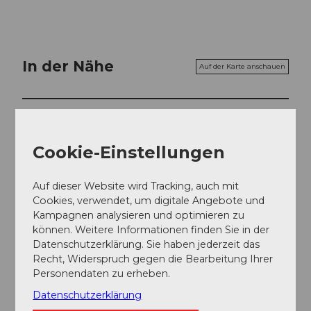
In der Nähe
Auf der Karte anschauen
Veranstaltung
Cookie-Einstellungen
Essen und Trinken
Auf dieser Website wird Tracking, auch mit
Cookies, verwendet, um digitale Angebote und
Kampagnen analysieren und optimieren zu
Veranstaltungsort
können. Weitere Informationen finden Sie in der
Agrovision Burgrain
Datenschutzerklärung. Sie haben jederzeit das
Burgrain
Recht, Widerspruch gegen die Bearbeitung Ihrer
6248
Alberswil
Personendaten zu erheben.
Website
Datenschutzerklärung