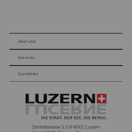
© Be
at Bre
chbü
hl
Über uns
Gästekarte Luzern
Ihre Vorteile als Übernachtungsgast
Services
Quicklinks
Zentralstrasse 5, CH-6002 Luzern