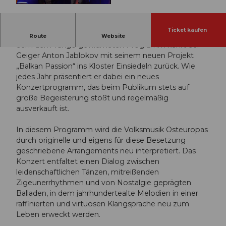
© Guidle.com
Ticket kaufen
Nach dem großen Erfolg der vergangenen Saison mit
Route
Website
dem dem Tango gewidmeten Programm kehrt der
Geiger Anton Jablokov mit seinem neuen Projekt
„Balkan Passion“ ins Kloster Einsiedeln zurück. Wie
jedes Jahr präsentiert er dabei ein neues
Konzertprogramm, das beim Publikum stets auf
große Begeisterung stößt und regelmäßig
ausverkauft ist.
In diesem Programm wird die Volksmusik Osteuropas
durch originelle und eigens für diese Besetzung
geschriebene Arrangements neu interpretiert. Das
Konzert entfaltet einen Dialog zwischen
leidenschaftlichen Tänzen, mitreißenden
Zigeunerrhythmen und von Nostalgie geprägten
Balladen, in dem jahrhundertealte Melodien in einer
raffinierten und virtuosen Klangsprache neu zum
Leben erweckt werden.