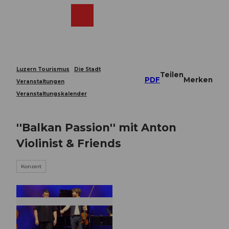
Z
u
Webcams
Merkzettel
Suche
Menü
Shop
m
I
n
h
a
Luzern Tourismus
Die Stadt
Teilen
l
PDF
Merken
Veranstaltungen
t
Veranstaltungskalender
''Balkan Passion'' mit Anton
Violinist & Friends
Konzert