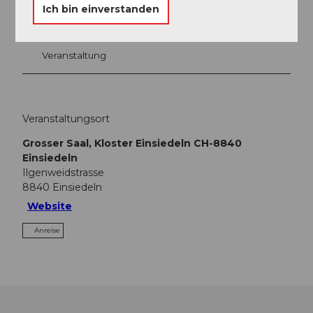
In der Nähe
Auf der Karte anschauen
Ich bin einverstanden
Veranstaltung
Veranstaltungsort
Grosser Saal, Kloster Einsiedeln CH-8840
Einsiedeln
Ilgenweidstrasse
8840
Einsiedeln
Website
Anreise