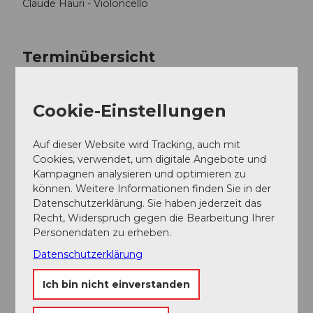
Claude Hauri - Violoncello
Terminübersicht
Cookie-Einstellungen
Gut zu wissen
Auf dieser Website wird Tracking, auch mit
Cookies, verwendet, um digitale Angebote und
Kampagnen analysieren und optimieren zu
Preisinformationen
können. Weitere Informationen finden Sie in der
Datenschutzerklärung. Sie haben jederzeit das
Erwachsen: 50.00 CHF
Recht, Widerspruch gegen die Bearbeitung Ihrer
AHV (Senioren / Rentner): 45.00 CHF
Personendaten zu erheben.
Kinder und Jugendliche bis 25 J. : 35.00 CHF
Datenschutzerklärung
Ich bin nicht einverstanden