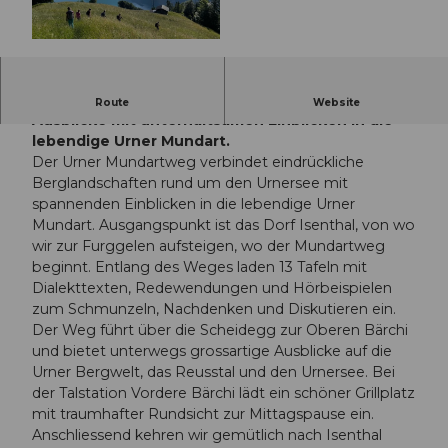
© Guidle.com
Der Urner Mundartweg verbindet traumhafte
Route
Website
Ausblicke mit unterhaltsamen Einblicken in die
lebendige Urner Mundart.
Der Urner Mundartweg verbindet eindrückliche
Berglandschaften rund um den Urnersee mit
spannenden Einblicken in die lebendige Urner
Mundart. Ausgangspunkt ist das Dorf Isenthal, von wo
wir zur Furggelen aufsteigen, wo der Mundartweg
beginnt. Entlang des Weges laden 13 Tafeln mit
Dialekttexten, Redewendungen und Hörbeispielen
zum Schmunzeln, Nachdenken und Diskutieren ein.
Der Weg führt über die Scheidegg zur Oberen Bärchi
und bietet unterwegs grossartige Ausblicke auf die
Urner Bergwelt, das Reusstal und den Urnersee. Bei
der Talstation Vordere Bärchi lädt ein schöner Grillplatz
mit traumhafter Rundsicht zur Mittagspause ein.
Anschliessend kehren wir gemütlich nach Isenthal