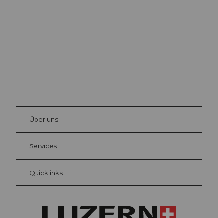
Luzern
Die Stadt. Der See. Die Berge.
© Be
at Bre
chbü
hl
Über uns
Gästekarte Luzern
Ihre Vorteile als Übernachtungsgast
Services
Quicklinks