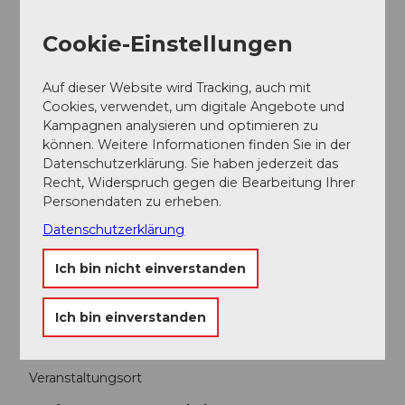
Preisinformationen
Cookie-Einstellungen
Führung für Mitglieder kostenlos
Nichtmitglieder Unkostenbeitrag von CHF 10.-- (bar
vor Ort)
Auf dieser Website wird Tracking, auch mit
eigene Verpflegungs- und Reisespesen
Cookies, verwendet, um digitale Angebote und
Kampagnen analysieren und optimieren zu
können. Weitere Informationen finden Sie in der
Datenschutzerklärung. Sie haben jederzeit das
Recht, Widerspruch gegen die Bearbeitung Ihrer
Personendaten zu erheben.
In der Nähe
Datenschutzerklärung
Auf der Karte anschauen
Ich bin nicht einverstanden
Veranstaltung
Ich bin einverstanden
Veranstaltungsort