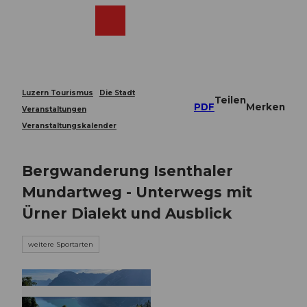
Z
u
Webcams
Merkzettel
Suche
Menü
Shop
m
I
n
h
a
Luzern Tourismus
Die Stadt
Teilen
l
PDF
Merken
Veranstaltungen
t
Veranstaltungskalender
Bergwanderung Isenthaler
Mundartweg - Unterwegs mit
Ürner Dialekt und Ausblick
weitere Sportarten