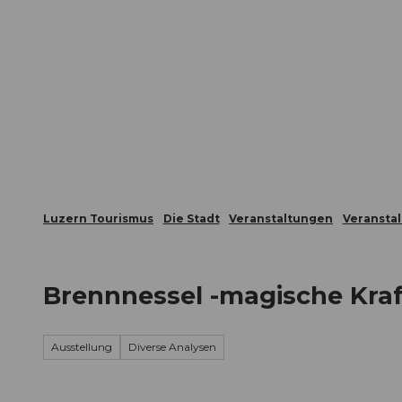
Z
ungen
Webcams
Gästekarte
u
m
Die Stadt
Die Erlebnisregion
I
n
h
a
l
t
Luzern Tourismus
Die Stadt
Veranstaltungen
Veransta
Brennnessel -magische Kraf
Ausstellung
Diverse Analysen