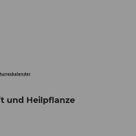
Informieren
Buchen
Business
W
ltungskalender
t und Heilpflanze