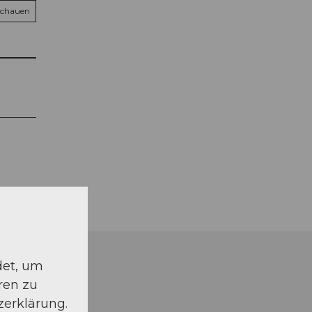
schauen
det, um
ren zu
zerklärung.