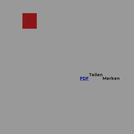
ebcams
Merkzettel
Suche
Shop
Teilen
PDF
Merken