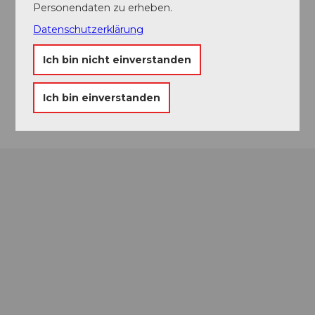
3550
Langnau im Emmental
Personendaten zu erheben.
076 212 77 01
Datenschutzerklärung
info@drehpunkt-langnau.ch
Ich bin nicht einverstanden
Website
Anreise
Ich bin einverstanden