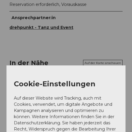
Reservation erforderlich, Vorauskasse
Ansprechpartner:in
drehpunkt - Tanz und Event
In der Nähe
Auf der Karte anschauen
Cookie-Einstellungen
Veranstaltung
Auf dieser Website wird Tracking, auch mit
Cookies, verwendet, um digitale Angebote und
Kampagnen analysieren und optimieren zu
Veranstaltungsort
können. Weitere Informationen finden Sie in der
drehpunkt - Tanz und Event
Datenschutzerklärung. Sie haben jederzeit das
Dorfstrasse 5b
Recht, Widerspruch gegen die Bearbeitung Ihrer