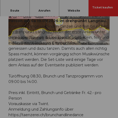
Ticket kaufen
Line Dance und einen Emmentaler Brunch
Route
Anrufen
Website
geniessen. All inclusive - Angebot für Fr. 42.- /
Person am Sa 19.09.2026 im drehpunkt Langnau.
© Guidle.com
© Guidle.com
Zwei tolle Dinge verbinden Tanzen und fein brunchen.
Im drehpunkt Langnau findet der erste Anlass unter
dem Label "Brunch & Line Dance" statt. Klein, fein und
exklusiv einen leckeren Emmentaler Brunch
© Guidle.com
geniessen und dazu tanzen. Damits auch allen richtig
Spass macht, können vorgängig schon Musikwünsche
platziert werden. Die Set-Liste wird einige Tage vor
dem Anlass auf der Eventseite publiziert werden.
Türöffnung 08:30, Brunch und Tanzprogramm von
09:00 bis 14:00.
Preis inkl. Eintritt, Brunch und Getränke Fr. 42.- pro
Person
Vorauskasse via Twint.
Anmeldung und Zahlungsinfo über
https://taenzerei.ch/brunchandlinedance