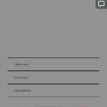
Ausflugstipps in
Luzern
Die Stadt. Der See. Die Berge.
© Be
at Bre
chbü
hl
Über uns
Gästekarte Luzern
Ihre Vorteile als Übernachtungsgast
Services
Quicklinks