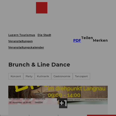
Z
u
Webcams
Merkzettel
Suche
Menü
Shop
m
I
n
h
a
Luzern Tourismus
Die Stadt
Teilen
l
PDF
Merken
Veranstaltungen
t
Veranstaltungskalender
Brunch & Line Dance
Konzert
Party
Kulinarik
Gastronomie
Tanzsport