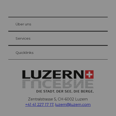
© Be
at Bre
chbü
hl
Über uns
Gästekarte Luzern
Ihre Vorteile als Übernachtungsgast
Services
Quicklinks
Zentralstrasse 5, CH-6002 Luzern
+41 41 227 17 17
,
luzern@luzern.com