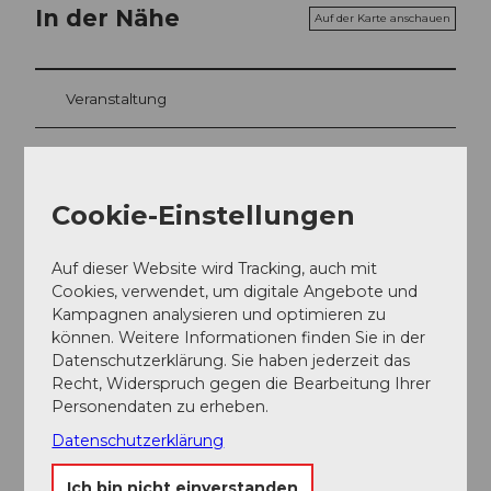
In der Nähe
Auf der Karte anschauen
Veranstaltung
Essen und Trinken
Cookie-Einstellungen
Veranstaltungsort
Auf dieser Website wird Tracking, auch mit
Cookies, verwendet, um digitale Angebote und
Bibliothek Vitznau
Kampagnen analysieren und optimieren zu
Seepark, Seestr. 54
können. Weitere Informationen finden Sie in der
6354
Vitznau
Datenschutzerklärung. Sie haben jederzeit das
041/399 02 59
Recht, Widerspruch gegen die Bearbeitung Ihrer
bibliothek@vitznau.ch
Personendaten zu erheben.
Datenschutzerklärung
Anreise
Ich bin nicht einverstanden