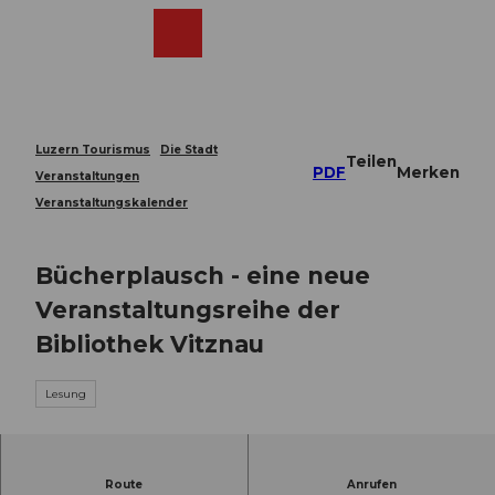
Z
u
Webcams
Merkzettel
Suche
Menü
Shop
m
I
n
h
a
Luzern Tourismus
Die Stadt
Teilen
l
PDF
Merken
Veranstaltungen
t
Veranstaltungskalender
Bücherplausch - eine neue
Veranstaltungsreihe der
Bibliothek Vitznau
Lesung
Wir freuen uns auf einen gemütlichen Morgen
Route
Anrufen