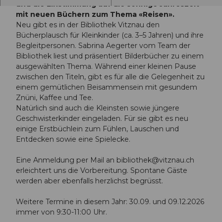
und die Einstimmung auf die sonnige Jahreszeit
mit neuen Büchern zum Thema «Reisen».
Neu gibt es in der Bibliothek Vitznau den
Bücherplausch für Kleinkinder (ca. 3–5 Jahren) und ihre
Begleitpersonen. Sabrina Aegerter vom Team der
Bibliothek liest und präsentiert Bilderbücher zu einem
ausgewählten Thema. Während einer kleinen Pause
zwischen den Titeln, gibt es für alle die Gelegenheit zu
einem gemütlichen Beisammensein mit gesundem
Znüni, Kaffee und Tee.
Natürlich sind auch die Kleinsten sowie jüngere
Geschwisterkinder eingeladen. Für sie gibt es neu
einige Erstbüchlein zum Fühlen, Lauschen und
Entdecken sowie eine Spielecke.
Eine Anmeldung per Mail an
bibliothek@vitznau.ch
erleichtert uns die Vorbereitung. Spontane Gäste
werden aber ebenfalls herzlichst begrüsst.
Weitere Termine in diesem Jahr: 30.09. und 09.12.2026
immer von 9:30-11:00 Uhr.