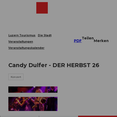
Z
u
Webcams
Merkzettel
Suche
Menü
Shop
m
I
n
h
a
Luzern Tourismus
Die Stadt
Teilen
l
PDF
Merken
Veranstaltungen
t
Veranstaltungskalender
Candy Dulfer - DER HERBST 26
Konzert
© Guidle.com