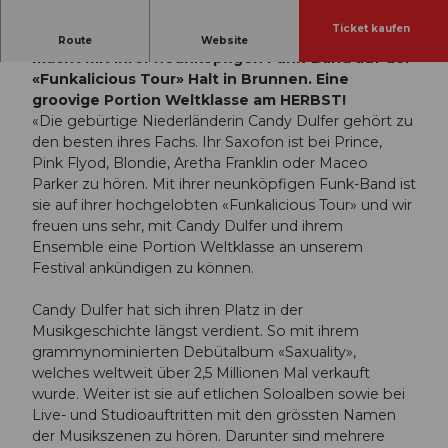
Ticket kaufen
Die weltberühmte Saxofonistin Candy Dulfer
Route
Website
macht mit ihrer neunköpfigen Funk-Band auf der
«Funkalicious Tour» Halt in Brunnen. Eine
groovige Portion Weltklasse am HERBST!
«Die gebürtige Niederländerin Candy Dulfer gehört zu
den besten ihres Fachs. Ihr Saxofon ist bei Prince,
Pink Flyod, Blondie, Aretha Franklin oder Maceo
Parker zu hören. Mit ihrer neunköpfigen Funk-Band ist
sie auf ihrer hochgelobten «Funkalicious Tour» und wir
freuen uns sehr, mit Candy Dulfer und ihrem
Ensemble eine Portion Weltklasse an unserem
Festival ankündigen zu können.
Candy Dulfer hat sich ihren Platz in der
Musikgeschichte längst verdient. So mit ihrem
grammynominierten Debütalbum «Saxuality»,
welches weltweit über 2,5 Millionen Mal verkauft
wurde. Weiter ist sie auf etlichen Soloalben sowie bei
Live- und Studioauftritten mit den grössten Namen
der Musikszenen zu hören. Darunter sind mehrere