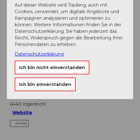
Auf dieser Website wird Tracking, auch mit
In der Nähe
Cookies, verwendet, um digitale Angebote und
Auf der Karte anschauen
Kampagnen analysieren und optimieren zu
können. Weitere Informationen finden Sie in der
Datenschutzerklärung. Sie haben jederzeit das
Veranstaltung
Recht, Widerspruch gegen die Bearbeitung Ihrer
Personendaten zu erheben.
Essen und Trinken
Datenschutzerklärung
Ich bin nicht einverstanden
Veranstaltungsort
Ich bin einverstanden
Seehotel Waldstätterhof
Waldstätterquai
6440
Ingenbohl
Website
Anreise