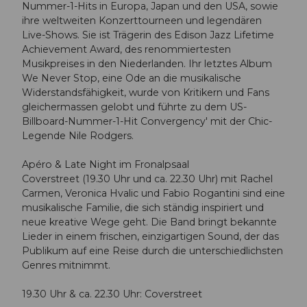
Nummer-1-Hits in Europa, Japan und den USA, sowie
ihre weltweiten Konzerttourneen und legendären
Live-Shows. Sie ist Trägerin des Edison Jazz Lifetime
Achievement Award, des renommiertesten
Musikpreises in den Niederlanden. Ihr letztes Album
We Never Stop, eine Ode an die musikalische
Widerstandsfähigkeit, wurde von Kritikern und Fans
gleichermassen gelobt und führte zu dem US-
Billboard-Nummer-1-Hit Convergency' mit der Chic-
Legende Nile Rodgers.
Apéro & Late Night im Fronalpsaal
Coverstreet (19.30 Uhr und ca. 22.30 Uhr) mit Rachel
Carmen, Veronica Hvalic und Fabio Rogantini sind eine
musikalische Familie, die sich ständig inspiriert und
neue kreative Wege geht. Die Band bringt bekannte
Lieder in einem frischen, einzigartigen Sound, der das
Publikum auf eine Reise durch die unterschiedlichsten
Genres mitnimmt.
19.30 Uhr & ca. 22.30 Uhr: Coverstreet