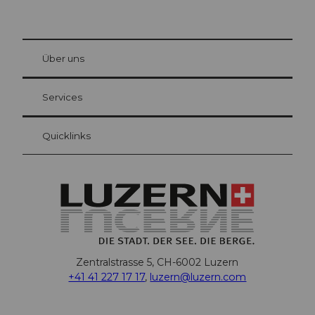
© Be
at Bre
chbü
hl
Über uns
Gästekarte Luzern
Ihre Vorteile als Übernachtungsgast
Services
Quicklinks
Zentralstrasse 5, CH-6002 Luzern
+41 41 227 17 17
,
luzern@luzern.com
F
X
Y
I
T
T
P
L
W
T