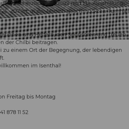
h, Sie herzlich zur Chilbi und zur Ausstellungs-
26, 20 Uhr, in der festlich geschmückten Turnhal
elferinnen und Helfern, den Sponsoren und treuen
n der Chilbi beitragen.
i zu einem Ort der Begegnung, der lebendigen
t.
willkommen im Isenthal!
on Freitag bis Montag
41 878 11 52