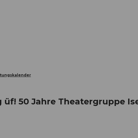
Informieren
Buchen
Business
W
ltungskalender
 üf! 50 Jahre Theatergruppe Is