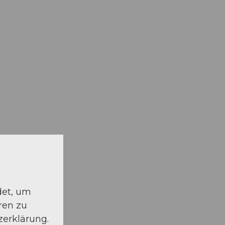
det, um
ren zu
zerklärung.