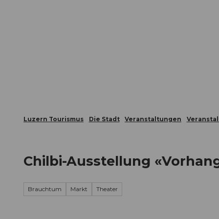
Z
ungen
Webcams
Gästekarte
u
m
Die Stadt
Die Erlebnisregion
I
n
h
a
l
t
Luzern Tourismus
Die Stadt
Veranstaltungen
Veransta
Chilbi-Ausstellung «Vorhang
Brauchtum
Markt
Theater