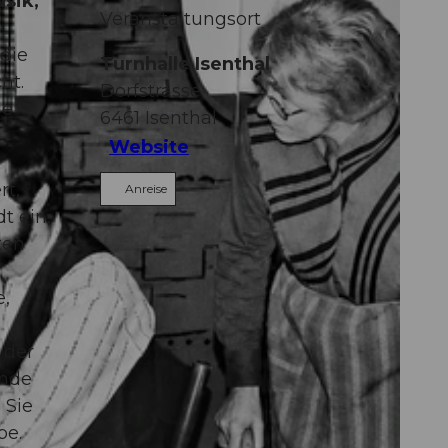
usik,
Veranstaltungsort
 die
Turnhalle Isenthal
ht.
Dorfstrasse
ge
6461
Isenthal
Website
rt,
Anreise
t ein,
ten
e,
 der
ände
 Sie
pe.