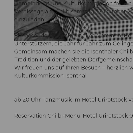
Gemeinderat und Kulturkommission freuen sic
Vernissage am Chilbisamstag, 17. Oktober 20
© Guidle.com
einzuladen.
Ein besonderer Dank gilt allen Vereinen, H
Unterstützern, die Jahr für Jahr zum Gelinge
© Guidle.com
Gemeinsam machen sie die Isenthaler Chilb
Tradition und der gelebten Dorfgemeinschaf
Wir freuen uns auf Ihren Besuch – herzlich 
Kulturkommission Isenthal
ab 20 Uhr Tanzmusik im Hotel Urirotstock v
Reservation Chilbi-Menü: Hotel Urirotstock 0