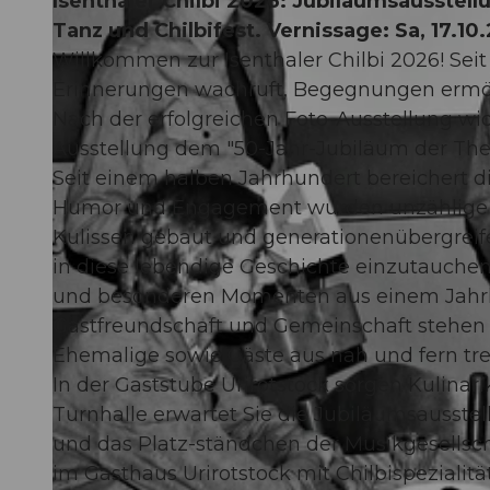
Isenthaler Chilbi 2026: Jubiläumsausstell
Tanz und Chilbifest. Vernissage: Sa, 17.10.
Willkommen zur Isenthaler Chilbi 2026! Seit 1
Erinnerungen wachruft, Begegnungen ermögl
Nach der erfolgreichen Foto-Ausstellung wi
Ausstellung dem "50-Jahr-Jubiläum der Thea
Seit einem halben Jahrhundert bereichert die
Humor und Engagement wurden unzählige The
Kulissen gebaut und generationenübergreife
in diese lebendige Geschichte einzutauchen:
und besonderen Momenten aus einem Jahrh
Gastfreundschaft und Gemeinschaft stehen i
Ehemalige sowie Gäste aus nah und fern tr
In der Gaststube Urirotstock sorgen Kulinar
Turnhalle erwartet Sie die Jubiläumsausst
und das Platz-ständchen der Musikgesellscha
im Gasthaus Urirotstock mit Chilbispezialit