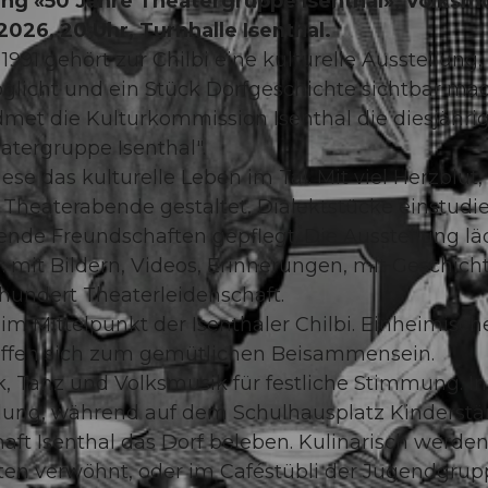
ung «50 Jahre Theatergruppe Isenthal», Volksm
2026, 20 Uhr, Turnhalle Isenthal.
991 gehört zur Chilbi eine kulturelle Ausstellung,
icht und ein Stück Dorfgeschichte sichtbar mac
dmet die Kulturkommission Isenthal die diesjähri
tergruppe Isenthal".
se das kulturelle Leben im Tal. Mit viel Herzblut,
aterabende gestaltet, Dialektstücke einstudie
nde Freundschaften gepflegt. Die Ausstellung läd
 mit Bildern, Videos, Erinnerungen, mit Geschich
undert Theaterleidenschaft.
m Mittelpunkt der Isenthaler Chilbi. Einheimisch
effen sich zum gemütlichen Beisammensein.
ik, Tanz und Volksmusik für festliche Stimmung. In
ellung, während auf dem Schulhausplatz Kinderst
ft Isenthal das Dorf beleben. Kulinarisch werden
äten verwöhnt, oder im Caféstübli der Jugendgrup