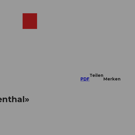
ebcams
Merkzettel
Suche
Shop
Teilen
PDF
Merken
enthal»