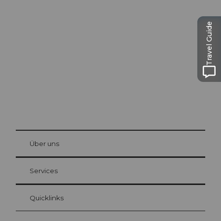
Ausflugstipps in
Luzern
Travel Guide
Die Stadt. Der See. Die Berge.
© Be
at Bre
chbü
hl
Über uns
Gästekarte Luzern
Ihre Vorteile als Übernachtungsgast
Services
Quicklinks