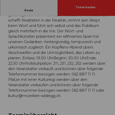
Ticket kaufen
Wolfisberg überrascht in seinem ersten Solo mit einer
Route
ganz eigenen Form von kabarettistischem Theater: Er
schafft Realitäten in der Realität, nimmt sein Skript
beim Wort und führt sich selbst und das Publikum
gleich mehrfach in die Irre. Der Wort- und
Sprachkünstler präsentiert ein raffiniertes Spiel mit
unseren Gedanken -hintergründig, temporeich und
urkomisch zugleich. Ein Kopfkino-Abend übers
Abschweifen und die Unmöglichkeit, das Leben zu
planen. Einlass: 19.00 UhrBeginn: 20.00 UhrEnde:
22.30 UhrRollstuhplätze: 211, 231, 232, 252 werden über
den Veranstalter verkauft und können über folgende
Telefonnummer bezogen werden: 062 887 11 11.
Plätze mit einer Kulturlegi werden über den
Veranstalter verkaufen und können über folgende
Telefonnummer bezogen werden: 062 887 11 11 oder
kultur@moeriken-wildegg.ch
.