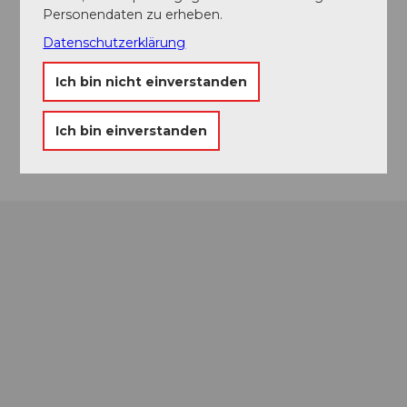
Veranstaltungsort
Personendaten zu erheben.
Circus Monti
Datenschutzerklärung
Allmendliweg
6005
Luzern
Ich bin nicht einverstanden
Website
Ich bin einverstanden
Anreise