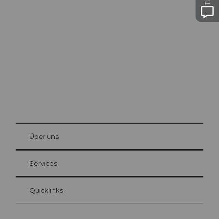
Ausflugstipps in
Luzern
Die Stadt. Der See. Die Berge.
© Be
at Bre
chbü
hl
Über uns
Gästekarte Luzern
Ihre Vorteile als Übernachtungsgast
Services
Quicklinks