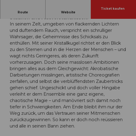
Ticket kaufen
Eine poetische Reise zwischen Gelächter,
Route
Website
Staunen und Missverständnissen.
In seinem Zelt, umgeben von flackernden Lichtern
und duftendem Rauch, verspricht ein schrulliger
Wahrsager, die Geheimnisse des Schicksals zu
enthüllen. Mit seiner Kristallkugel richtet er den Blick
zu den Sternen und in die Herzen der Menschen – und
wagt nichts Geringeres, als deren Zukunft
vorherzusagen. Doch seine masslosen Ambitionen
bringen alles aus dem Gleichgewicht: Akrobatische
Darbietungen misslingen, artistische Choreografien
zerfallen, und selbst die verblüffendsten Zaubertricks
gehen schief. Ungeschickt und doch voller Hingabe
verleiht er dem Ensemble eine ganz eigene,
chaotische Magie – und manövriert sich damit noch
tiefer in Schwierigkeiten. Am Ende bleibt ihm nur der
Weg zurück, um das Vertrauen seiner Mitmenschen
zurückzugewinnen. So kann er doch noch reüssieren
und alle in seinen Bann ziehen.