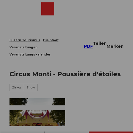
Z
u
Webcams
Merkzettel
Suche
Menü
Shop
m
I
n
h
a
Luzern Tourismus
Die Stadt
Teilen
l
PDF
Merken
Veranstaltungen
t
Veranstaltungskalender
Circus Monti - Poussière d'étoiles
Zirkus
Show
© Guidle.com