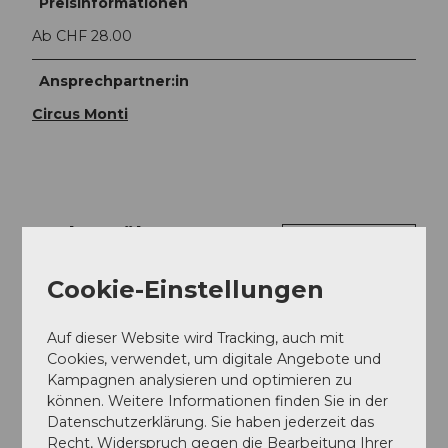
Preisinformationen
Ab CHF 28.00
Ansprechpartner:in
Circus Monti
In der Nähe
Auf der Karte anschauen
Cookie-Einstellungen
Veranstaltung
Auf dieser Website wird Tracking, auch mit
Cookies, verwendet, um digitale Angebote und
Essen und Trinken
Kampagnen analysieren und optimieren zu
können. Weitere Informationen finden Sie in der
Datenschutzerklärung. Sie haben jederzeit das
Recht, Widerspruch gegen die Bearbeitung Ihrer