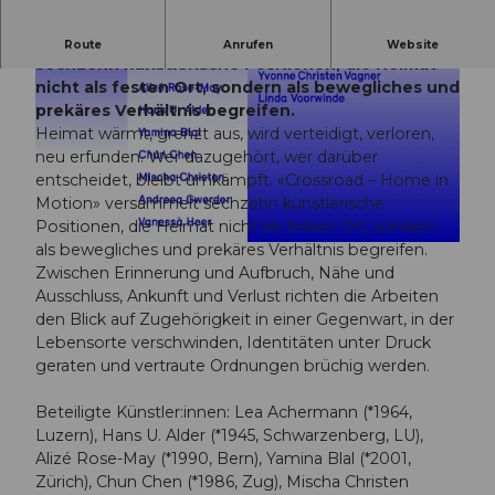
«Crossroad – Home in Motion» versammelt
Route
Anrufen
Website
sechzehn künstlerische Positionen, die Heimat
nicht als festen Ort, sondern als bewegliches und
prekäres Verhältnis begreifen.
Heimat wärmt, grenzt aus, wird verteidigt, verloren,
neu erfunden. Wer dazugehört, wer darüber
entscheidet, bleibt umkämpft. «Crossroad – Home in
© Guidle.com
Motion» versammelt sechzehn künstlerische
Positionen, die Heimat nicht als festen Ort, sondern
als bewegliches und prekäres Verhältnis begreifen.
© Guidle.com
Zwischen Erinnerung und Aufbruch, Nähe und
Ausschluss, Ankunft und Verlust richten die Arbeiten
den Blick auf Zugehörigkeit in einer Gegenwart, in der
Lebensorte verschwinden, Identitäten unter Druck
geraten und vertraute Ordnungen brüchig werden.
Beteiligte Künstler:innen: Lea Achermann (*1964,
Luzern), Hans U. Alder (*1945, Schwarzenberg, LU),
Alizé Rose-May (*1990, Bern), Yamina Blal (*2001,
Zürich), Chun Chen (*1986, Zug), Mischa Christen