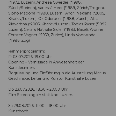
(*1972, Luzern), Andreea Gwerder (*1998,
Zürich/Steinen), Vanessà Heer (*1989, Zürich/Trogen),
Sipho Mabona (*1980, Luzern), Andrii Nekraha (*2005,
Kharkiv/Luzern), Oz Oderbolz (*1988, Zürich), Alisa
Pidverbna (*2005, Kharkiv/Luzern), Tobias Ryser (*1992,
Luzern), Celia & Nathalie Sidler (*1983, Basel), Yvonne
Christen Vagner (*1959, Zürich), Linda Voorwinde
(*1986, Zug).
Rahmenprogramm:
Fr 03.07.2026, 19.00 Uhr
Opening – Vernissage in Anwesenheit der
Künstler:innen.
Begrüssung und Einführung in die Ausstellung Marius
Geschinske, Leiter und Kurator Kunsthalle Luzern.
Do 23.07.2026, 18.30 – 20.00 Uhr
Film Screening im stattkino Luzern.
Sa 29.08.2026, 11.00 – 18.00 Uhr
Kunsthoch.