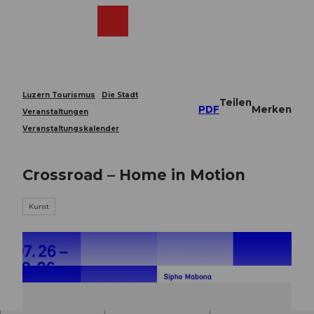
Z
u
Webcams
Merkzettel
Suche
Menü
Shop
m
I
n
h
a
Luzern Tourismus
Die Stadt
Teilen
l
PDF
Merken
Veranstaltungen
t
Veranstaltungskalender
Crossroad – Home in Motion
Kunst