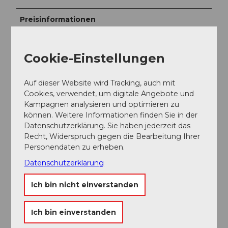
Preisinformationen
Eintritt frei
Cookie-Einstellungen
Ansprechpartner:in
Kunsthalle Luzern
Auf dieser Website wird Tracking, auch mit
Cookies, verwendet, um digitale Angebote und
Kampagnen analysieren und optimieren zu
können. Weitere Informationen finden Sie in der
Datenschutzerklärung. Sie haben jederzeit das
In der Nähe
Recht, Widerspruch gegen die Bearbeitung Ihrer
Auf der Karte anschauen
Personendaten zu erheben.
Datenschutzerklärung
Veranstaltung
Ich bin nicht einverstanden
Essen und Trinken
Ich bin einverstanden