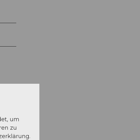
det, um
schauen
ren zu
zerklärung.