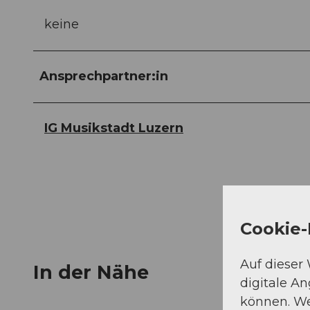
keine
Ansprechpartner:in
IG Musikstadt Luzern
Cookie-
Auf dieser
In der Nähe
digitale A
können. We