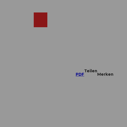
DE
ebcams
Merkzettel
Suche
Shop
Teilen
PDF
Merken