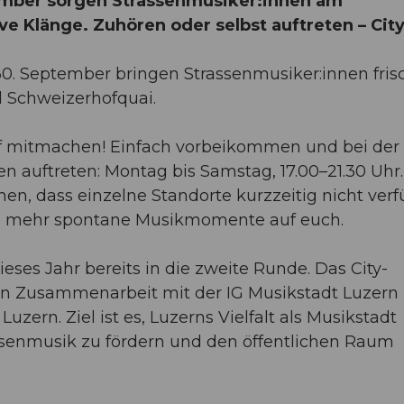
tember sorgen Strassenmusiker:innen am
ve Klänge. Zuhören oder selbst auftreten – Cit
30. September bringen Strassenmusiker:innen fris
d Schweizerhofquai.
rf mitmachen! Einfach vorbeikommen und bei der 
en auftreten: Montag bis Samstag, 17.00–21.30 Uhr.
n, dass einzelne Standorte kurzzeitig nicht ver
so mehr spontane Musikmomente auf euch.
eses Jahr bereits in die zweite Runde. Das City-
 in Zusammenarbeit mit der IG Musikstadt Luzern
Luzern. Ziel ist es, Luzerns Vielfalt als Musikstadt
assenmusik zu fördern und den öffentlichen Raum