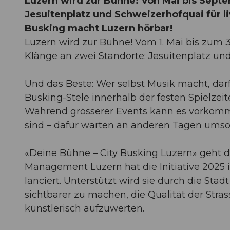
Luzern wird zur Bühne: Von Mai bis Sep
Jesuitenplatz und Schweizerhofquai für li
Busking macht Luzern hörbar!
Luzern wird zur Bühne! Vom 1. Mai bis zum 
Klänge an zwei Standorte: Jesuitenplatz un
Und das Beste: Wer selbst Musik macht, da
Busking-Stele innerhalb der festen Spielzeit
Während grösserer Events kann es vorkomme
sind – dafür warten an anderen Tagen um
«Deine Bühne – City Busking Luzern» geht di
Management Luzern hat die Initiative 2025
lanciert. Unterstützt wird sie durch die Stadt 
sichtbarer zu machen, die Qualität der Str
künstlerisch aufzuwerten.