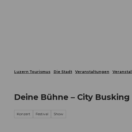
Z
ungen
Webcams
Gästekarte
u
m
Die Stadt
Die Erlebnisregion
I
n
h
a
l
t
Luzern Tourismus
Die Stadt
Veranstaltungen
Veransta
Deine Bühne – City Busking
Konzert
Festival
Show