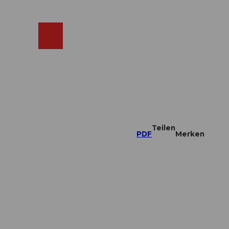
ebcams
Merkzettel
Suche
Shop
Teilen
PDF
Merken