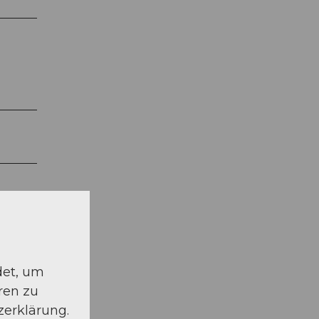
det, um
ren zu
zerklärung.