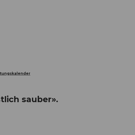
Informieren
Buchen
Business
W
ltungskalender
tlich sauber».