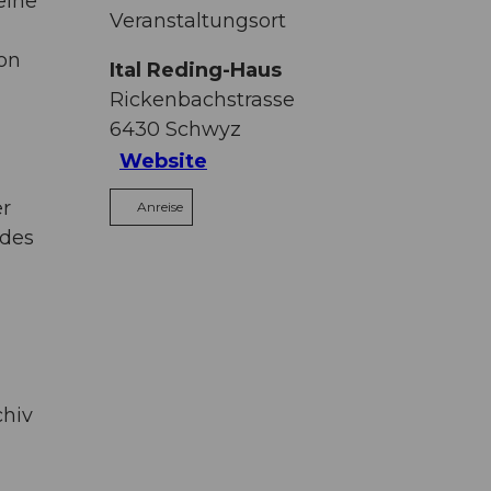
eine
Veranstaltungsort
on
Ital Reding-Haus
Rickenbachstrasse
6430
Schwyz
Website
er
Anreise
 des
chiv