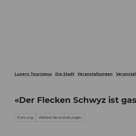
Z
ungen
Webcams
Gästekarte
u
m
Die Stadt
Die Erlebnisregion
I
n
h
a
l
t
Luzern Tourismus
Die Stadt
Veranstaltungen
Veransta
«Der Flecken Schwyz ist gas
Führung
Weitere Veranstaltungen