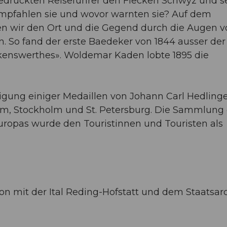
gedruckten Reiseführer den Flecken Schwyz und s
fahlen sie und wovor warnten sie? Auf dem
n wir den Ort und die Gegend durch die Augen v
n. So fand der erste Baedeker von 1844 ausser der
enswerthes». Woldemar Kaden lobte 1895 die
igung einiger Medaillen von Johann Carl Hedling
n Rom, Stockholm und St. Petersburg. Die Sammlung
uropas wurde den Touristinnen und Touristen als
on mit der Ital Reding-Hofstatt und dem Staatsar