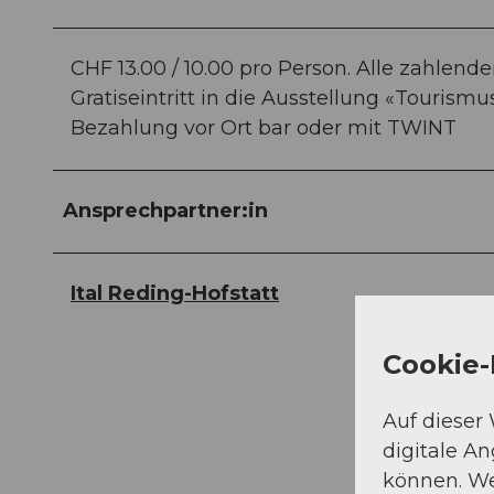
CHF 13.00 / 10.00 pro Person. Alle zahlen
Gratiseintritt in die Ausstellung «Tourismu
Bezahlung vor Ort bar oder mit TWINT
Ansprechpartner:in
Ital Reding-Hofstatt
Cookie-
Auf dieser
digitale A
können. We