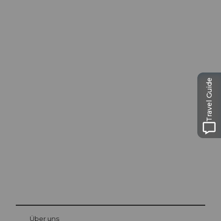
Travel Guide
Ausflugstipps in
Luzern
Die Stadt. Der See. Die Berge.
© Be
at Bre
chbü
hl
Über uns