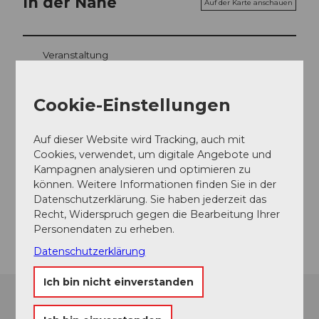
In der Nähe
Auf der Karte anschauen
Veranstaltung
Cookie-Einstellungen
Veranstaltungsort
Auf dieser Website wird Tracking, auch mit
Schloss Burgdorf
Cookies, verwendet, um digitale Angebote und
Schlossgässli
Kampagnen analysieren und optimieren zu
3400
Burgdorf
können. Weitere Informationen finden Sie in der
Website
Datenschutzerklärung. Sie haben jederzeit das
Recht, Widerspruch gegen die Bearbeitung Ihrer
Anreise
Personendaten zu erheben.
Datenschutzerklärung
Ich bin nicht einverstanden