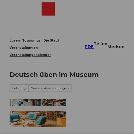
Z
u
Webcams
Merkzettel
Suche
Menü
Shop
m
I
n
h
a
Luzern Tourismus
Die Stadt
Teilen
l
PDF
Merken
Veranstaltungen
t
Veranstaltungskalender
Deutsch üben im Museum
Führung
Weitere Veranstaltungen
© Guidle.com