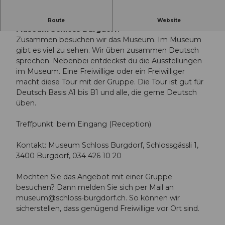
Wir üben zusammen Deutsch sprechen im
Route
Website
Museum Schloss Burgdorf.
Zusammen besuchen wir das Museum. Im Museum
gibt es viel zu sehen. Wir üben zusammen Deutsch
sprechen. Nebenbei entdeckst du die Ausstellungen
im Museum. Eine Freiwillige oder ein Freiwilliger
macht diese Tour mit der Gruppe. Die Tour ist gut für
Deutsch Basis A1 bis B1 und alle, die gerne Deutsch
üben.
Treffpunkt: beim Eingang (Reception)
Kontakt: Museum Schloss Burgdorf, Schlossgässli 1,
3400 Burgdorf, 034 426 10 20
Möchten Sie das Angebot mit einer Gruppe
besuchen? Dann melden Sie sich per Mail an
museum@schloss-burgdorf.ch
. So können wir
sicherstellen, dass genügend Freiwillige vor Ort sind.