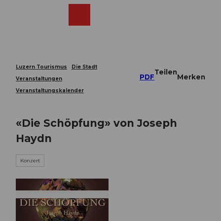
Z
u
Webcams
Merkzettel
Suche
Menü
Shop
m
I
n
h
a
Luzern Tourismus
Die Stadt
Teilen
l
PDF
Merken
Veranstaltungen
t
Veranstaltungskalender
«Die Schöpfung» von Joseph
Haydn
Konzert