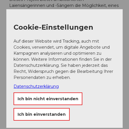
Laiensängerinnen und -Sängern die Möglichkeit, eines
der bedeutendsten Werke der Chorliteratur auf
hohem künstlerischem Niveau zu erarbeiten und
aufzuführen. Mit einer Chorbesetzung von rund 80
Cookie-Einstellungen
Mitwirkenden und einem entsprechend grossen
Publikum entfaltet das Projekt auch eine soziale
Auf dieser Website wird Tracking, auch mit
Wirkung und trägt zur kulturellen Belebung der
Cookies, verwendet, um digitale Angebote und
beteiligten Regionen bei. Der Einsatz eines
Kampagnen analysieren und optimieren zu
professionellen Orchesters ist dabei unerlässlich.
können. Weitere Informationen finden Sie in der
Datenschutzerklärung. Sie haben jederzeit das
Herzliche Einladung:
Recht, Widerspruch gegen die Bearbeitung Ihrer
Die beiden Chöre Singkreis Lukas und CANTALBIS
Personendaten zu erheben.
freuen sich jetzt schon auf die beiden
Konzertaufführungen und laden Sie herzlich dazu ein.
Datenschutzerklärung
Lassen auch Sie sich von dieser grossartigen Musik
begeistern.
Ich bin nicht einverstanden
Ich bin einverstanden
Terminübersicht