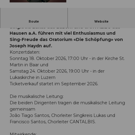
© Guidle.com
Zwei Chöre - ein gemeinsames Konzert-Projekt.
Route
Website
Singkreis Lukas aus Luzern und CANTALIBS aus
Hausen a.A. führen mit viel Enthusiasmus und
Sing-Freude das Oratorium «Die Schöpfung» von
Joseph Haydn auf.
Konzertdaten:
Sonntag 18. Oktober 2026, 17:00 Uhr - in der Kirche St.
Martin in Baar und
Samstag 24. Oktober 2026, 19:00 Uhr - in der
Lukaskirche in Luzern
Ticketverkauf startet im September 2026.
Die musikalische Leitung:
Die beiden Dirigenten tragen die musikalische Leitung
gemeinsam
João Tiago Santos, Chorleiter Singkreis Lukas und
Francisco Santos, Chorleiter CANTALBIS.
Mitwirkende: