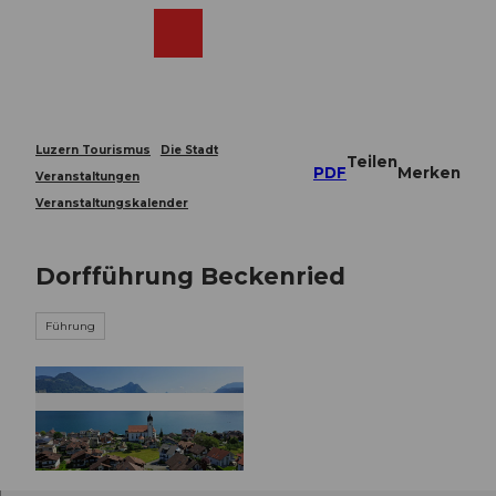
Z
u
Webcams
Merkzettel
Suche
Menü
Shop
m
I
n
h
a
Luzern Tourismus
Die Stadt
Teilen
l
PDF
Merken
Veranstaltungen
t
Veranstaltungskalender
Dorfführung Beckenried
Führung
© Guidle.com