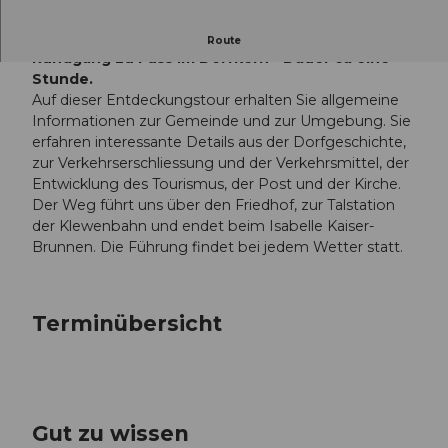
Dorfführung mit Start bei der Schiffstation -
Route
Rundgang zu Fuss im Dorfkern - Dauer ca eine
Stunde.
Auf dieser Entdeckungstour erhalten Sie allgemeine
Informationen zur Gemeinde und zur Umgebung. Sie
erfahren interessante Details aus der Dorfgeschichte,
zur Verkehrserschliessung und der Verkehrsmittel, der
Entwicklung des Tourismus, der Post und der Kirche.
Der Weg führt uns über den Friedhof, zur Talstation
der Klewenbahn und endet beim Isabelle Kaiser-
Brunnen. Die Führung findet bei jedem Wetter statt.
Terminübersicht
Gut zu wissen