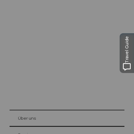
Travel Guide
Ausflugstipps in
Luzern
Die Stadt. Der See. Die Berge.
© Be
at Bre
chbü
hl
Über uns
Gästekarte Luzern
Ihre Vorteile als Übernachtungsgast