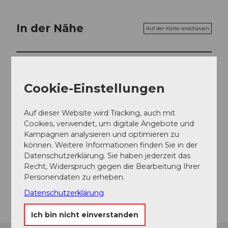
In der Nähe
Auf der Karte anschauen
Veranstaltung
Cookie-Einstellungen
Veranstaltungsort
Auf dieser Website wird Tracking, auch mit
Cookies, verwendet, um digitale Angebote und
Geburtshaus Niklaus von Flüe - Bruder Klaus
Kampagnen analysieren und optimieren zu
Herrenmattli
können. Weitere Informationen finden Sie in der
6073
Flüeli-Ranft
Datenschutzerklärung. Sie haben jederzeit das
Website
Recht, Widerspruch gegen die Bearbeitung Ihrer
Personendaten zu erheben.
Anreise
Datenschutzerklärung
Ich bin nicht einverstanden