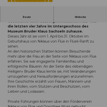
© Guidle.com
Die Ausstellung «Dorothee Wyss — die
Route
Website
Geschichte einer aussergewöhnlichen Frau» war
die letzten vier Jahre im Untergeschoss des
Museum Bruder Klaus Sachseln zuhause.
Dieses Jahr ist sie vom 1. April bis 31. Oktober im
Geburtshaus von Niklaus von Flüe in Flüeli-Ranft zu
sehen.
An den historischen Stätten können Besuchende
mehr über die Frau an der Seite von Niklaus von Flüe
erfahren. Sie war engagierte Familienfrau und
erfolgreiche Bäuerin. An der Seite des «lebendigen
Heiligen» Bruder Klaus lernte sie, mit Veränderungen
umzugehen und Herausforderungen anzunehmen.
Ihre Geschichte erzählt von Frauen, Männern und
ihren Rollen, vom Stützen und Beschützen, vom
Lieben und Loslassen.
Private Führungen können über den Förderverein
Niklaus von Flüe und Dorothee Wyss gebucht