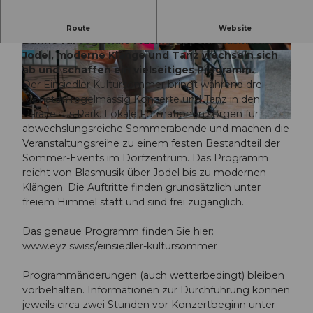
Mitten im Klosterdorf entsteht eine offene
Route
Website
Bühne für regionale Musikgruppen. Blasmusik,
Jodel, moderne Klänge und Tanz wechseln sich
© Guidle.com
© Guidle.com
ab und schaffen ein vielseitiges Programm.
Der Einsiedler Kultursommer bringt während drei
Monaten regelmässig Konzerte und Tanz in den
Paracelsus Park. Lokale Formationen sorgen für
© Guidle.com
abwechslungsreiche Sommerabende und machen die
Veranstaltungsreihe zu einem festen Bestandteil der
Sommer-Events im Dorfzentrum. Das Programm
reicht von Blasmusik über Jodel bis zu modernen
Klängen. Die Auftritte finden grundsätzlich unter
freiem Himmel statt und sind frei zugänglich.
Das genaue Programm finden Sie hier:
www.eyz.swiss/einsiedler-kultursommer
Programmänderungen (auch wetterbedingt) bleiben
vorbehalten. Informationen zur Durchführung können
jeweils circa zwei Stunden vor Konzertbeginn unter