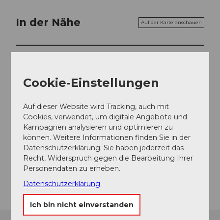
In der Nähe
Auf der Karte anschauen
Veranstaltung
Cookie-Einstellungen
Veranstaltungsort
Auf dieser Website wird Tracking, auch mit
Cookies, verwendet, um digitale Angebote und
Paracelsuspark
Kampagnen analysieren und optimieren zu
Paracelsuspark
können. Weitere Informationen finden Sie in der
8840
Einsiedeln
Datenschutzerklärung. Sie haben jederzeit das
Website
Recht, Widerspruch gegen die Bearbeitung Ihrer
Personendaten zu erheben.
Anreise
Datenschutzerklärung
Ich bin nicht einverstanden