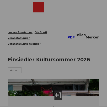
Z
u
Webcams
Merkzettel
Suche
Menü
Shop
m
I
n
h
a
Luzern Tourismus
Die Stadt
Teilen
l
PDF
Merken
Veranstaltungen
t
Veranstaltungskalender
Einsiedler Kultursommer 2026
Konzert