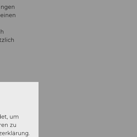
singen
 einen
ch
tzlich
det, um
ren zu
zerklärung.