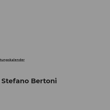
Informieren
Buchen
Business
W
ltungskalender
 Stefano Bertoni