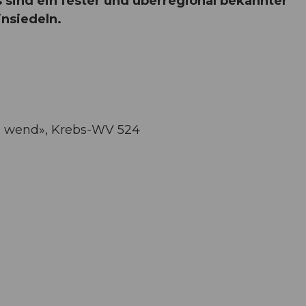
 sind ein fester und überregional bekannter
insiedeln.
uns wend», Krebs-WV 524