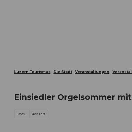
Z
ungen
Webcams
Gästekarte
u
m
Die Stadt
Die Erlebnisregion
I
n
h
a
l
t
Luzern Tourismus
Die Stadt
Veranstaltungen
Veransta
Einsiedler Orgelsommer mit
Show
Konzert