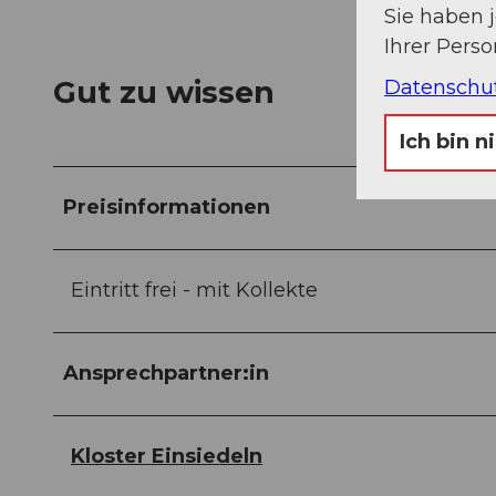
Sie haben 
Ihrer Pers
Gut zu wissen
Datenschu
Ich bin n
Preisinformationen
Eintritt frei - mit Kollekte
Ansprechpartner:in
Kloster Einsiedeln