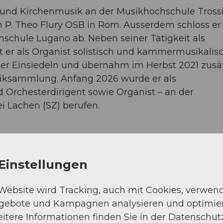
el und Kirchenmusik an der Musikhochschule Tros
n P. Theo Flury OSB in Rom. Ausserdem schloss er
hschule Lugano ab. Neben seiner Tätigkeit als
t er als Organist solistisch und kammermusikalis
oster Einsiedeln und übernahm im Herbst 2021 zusä
siksammlung. Anfang 2026 wurde er als
 Orchesterdirigent sowie Organist – an der
ei Lachen (SZ) berufen.
Einstellungen
 Website wird Tracking, auch mit Cookies, verwen
ngebote und Kampagnen analysieren und optimie
itere Informationen finden Sie in der Datenschut