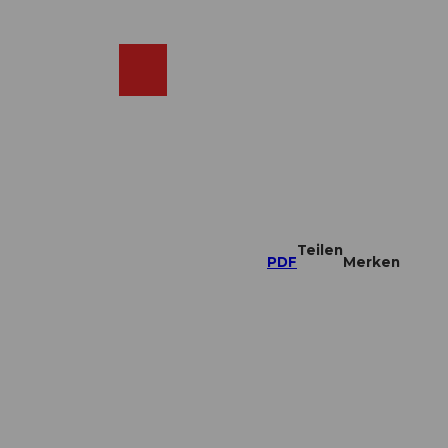
DE
ebcams
Merkzettel
Suche
Shop
Teilen
PDF
Merken