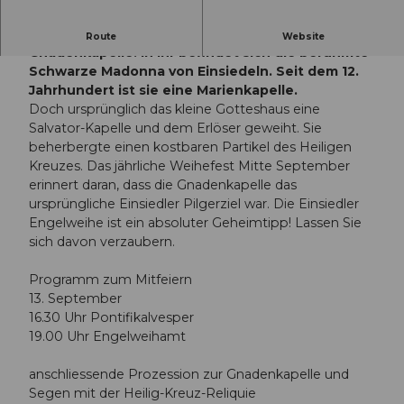
Die Engelweihe ist das Weihefest der Einsiedler
Route
Website
Gnadenkapelle. In ihr befindet sich die berühmte
Schwarze Madonna von Einsiedeln. Seit dem 12.
Jahrhundert ist sie eine Marienkapelle.
Doch ursprünglich das kleine Gotteshaus eine
Salvator-Kapelle und dem Erlöser geweiht. Sie
beherbergte einen kostbaren Partikel des Heiligen
Kreuzes. Das jährliche Weihefest Mitte September
erinnert daran, dass die Gnadenkapelle das
ursprüngliche Einsiedler Pilgerziel war. Die Einsiedler
Engelweihe ist ein absoluter Geheimtipp! Lassen Sie
sich davon verzaubern.
Programm zum Mitfeiern
13. September
16.30 Uhr Pontifikalvesper
19.00 Uhr Engelweihamt
anschliessende Prozession zur Gnadenkapelle und
Segen mit der Heilig-Kreuz-Reliquie