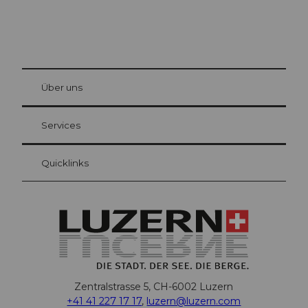
© Be
at Bre
chbü
hl
Über uns
Gästekarte Luzern
Ihre Vorteile als Übernachtungsgast
Services
Quicklinks
Zentralstrasse 5, CH-6002 Luzern
+41 41 227 17 17
,
luzern@luzern.com