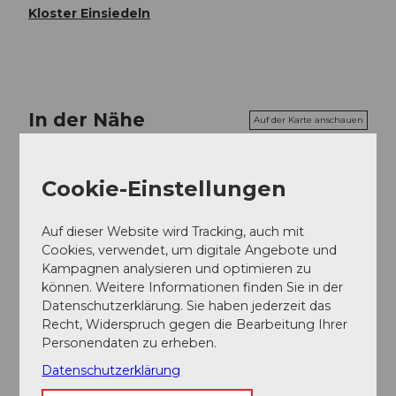
Kloster Einsiedeln
In der Nähe
Auf der Karte anschauen
Cookie-Einstellungen
Veranstaltung
Auf dieser Website wird Tracking, auch mit
Cookies, verwendet, um digitale Angebote und
Veranstaltungsort
Kampagnen analysieren und optimieren zu
können. Weitere Informationen finden Sie in der
Kloster Einsiedeln
Datenschutzerklärung. Sie haben jederzeit das
Ilgenweidstrasse
Recht, Widerspruch gegen die Bearbeitung Ihrer
8840
Einsiedeln
Personendaten zu erheben.
Website
Datenschutzerklärung
Anreise