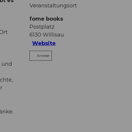
bt es
Veranstaltungsort
fome books
Postplatz
Ort
6130
Willisau
Website
Anreise
n und
chte,
r
änke.