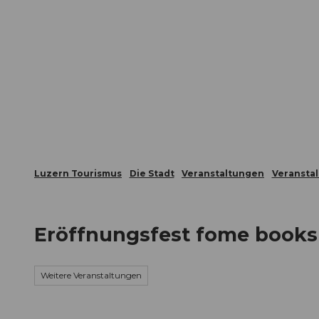
Z
ungen
Webcams
Gästekarte
u
m
Die Stadt
Die Erlebnisregion
I
n
h
a
l
t
Luzern Tourismus
Die Stadt
Veranstaltungen
Veransta
Eröffnungsfest fome book
Weitere Veranstaltungen