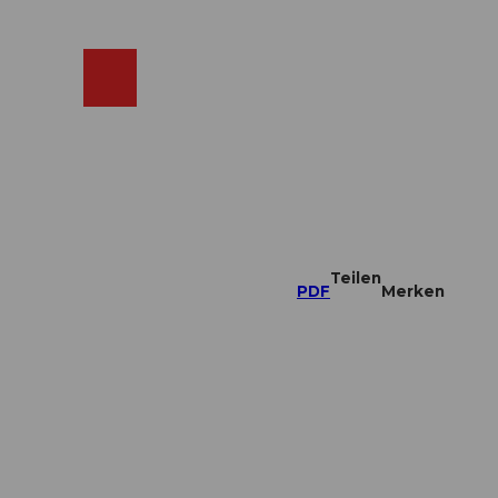
ebcams
Merkzettel
Suche
Shop
Teilen
PDF
Merken