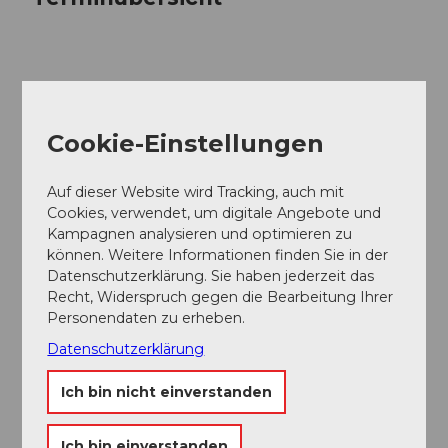
Gut zu wissen
Cookie-Einstellungen
Preisinformationen
Auf dieser Website wird Tracking, auch mit
Sitzplatz Parkett: 36.00 CHF
Cookies, verwendet, um digitale Angebote und
Rollstuhlplatz (ohne Sitz): 36.00 CHF
Kampagnen analysieren und optimieren zu
Sitzplatz Galerie 1: 36.00 CHF
können. Weitere Informationen finden Sie in der
itzplatz Galerie 2: 36.00 CHF
Datenschutzerklärung. Sie haben jederzeit das
Recht, Widerspruch gegen die Bearbeitung Ihrer
Personendaten zu erheben.
Datenschutzerklärung
In der Nähe
Ich bin nicht einverstanden
Auf der Karte anschauen
Ich bin einverstanden