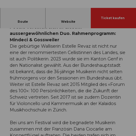
© Guidle.com
Ticket kaufen
Virtuosität, Leidenschaft und musikalische
Route
Website
Poesie vereinen sich in diesem
aussergewöhnlichen Duo. Rahmenprogramm:
Mindeci & Gossweiler
Die gebürtige Walliserin Estelle Revaz ist nicht nur
eine der renommiertesten Cellistinnen des Landes, sie
ist auch Politikerin. 2023 wurde sie im Kanton Genf in
den Nationalrat gewählt. Aus der Bundeshauptstadt
ist bekannt, dass die 36-jährige Musikerin nicht selten
frühmorgens vor den Sessionen im Bundeshaus übt.
Weiter ist Estelle Revaz seit 2015 Mitglied des «Forum
des 100»: 100 Persönlichkeiten, die die Zukunft der
Schweiz vertreten. Seit 2017 ist sie zudem Dozentin
für Violoncello und Kammermusik an der Kalaidos
Musikhochschule in Zürich.
Bei uns am Festival wird die begnadete Musikerin
zusammen mit der Französin Dana Ciocarlie am
Konzertflügel auftreten. Die beiden trafen sich im