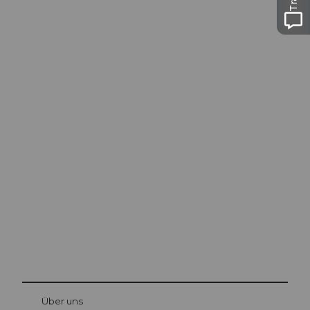
Ausflugstipps in
Luzern
Die Stadt. Der See. Die Berge.
© Be
at Bre
chbü
hl
Über uns