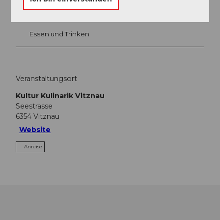
Veranstaltung
Essen und Trinken
Veranstaltungsort
Kultur Kulinarik Vitznau
Seestrasse
6354
Vitznau
Website
Anreise