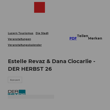
Z
u
Webcams
Merkzettel
Suche
Menü
Shop
m
I
n
h
a
Luzern Tourismus
Die Stadt
Teilen
l
PDF
Merken
Veranstaltungen
t
Veranstaltungskalender
Estelle Revaz & Dana Ciocarlie -
DER HERBST 26
Konzert