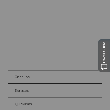
Ausflugstipps in
Luzern
Die Stadt. Der See. Die Berge.
Travel Guide
© Be
at Bre
chbü
hl
Über uns
Gästekarte Luzern
Ihre Vorteile als Übernachtungsgast
Services
Quicklinks