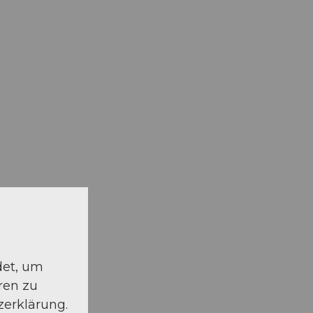
det, um
ren zu
zerklärung.