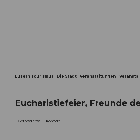
Z
ungen
Webcams
Gästekarte
u
m
Die Stadt
Die Erlebnisregion
I
n
h
a
l
t
Luzern Tourismus
Die Stadt
Veranstaltungen
Veransta
Eucharistiefeier, Freunde d
Gottesdienst
Konzert