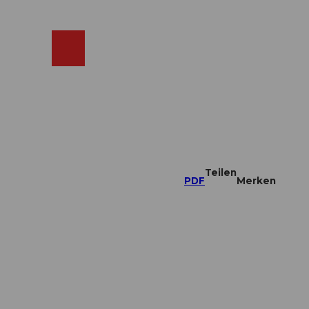
ebcams
Merkzettel
Suche
Shop
Teilen
PDF
Merken