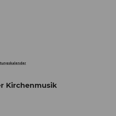
Informieren
Buchen
Business
W
ltungskalender
er Kirchenmusik