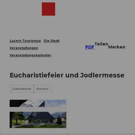
Z
u
Webcams
Merkzettel
Suche
Menü
Shop
m
I
n
h
a
Luzern Tourismus
Die Stadt
Teilen
l
PDF
Merken
Veranstaltungen
t
Veranstaltungskalender
Eucharistiefeier und Jodlermesse
Gottesdienst
Konzert
© Guidle.com