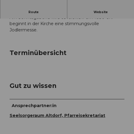
Freuen Sie sich auf die musikalische Messe.
Route
Website
Am Sonntagabend wird es feierlich. Um 16.30 Uhr
beginnt in der Kirche eine stimmungsvolle
Jodlermesse.
Terminübersicht
Gut zu wissen
Ansprechpartner:in
Seelsorgeraum Altdorf, Pfarreisekretariat