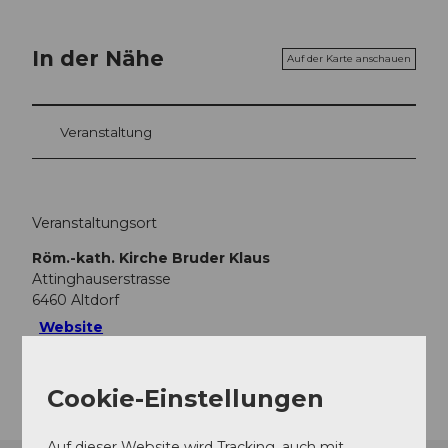
In der Nähe
Auf der Karte anschauen
Veranstaltung
Veranstaltungsort
Röm.-kath. Kirche Bruder Klaus
Attinghauserstrasse
6460
Altdorf
Website
Anreise
Cookie-Einstellungen
Auf dieser Website wird Tracking, auch mit