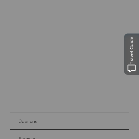
Travel Guide
Ausflugstipps in
Luzern
Die Stadt. Der See. Die Berge.
© Be
at Bre
chbü
hl
Über uns
Gästekarte Luzern
Ihre Vorteile als Übernachtungsgast
Services