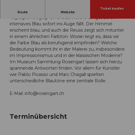
Ticket kaufen
Was ist alles blau?
Route
Website
Tagtäglich begegnen uns zahlreiche Dinge, deren
intensives Blau sofort ins Auge fällt. Der Himmel
erscheint blau, und auch die Reuss zeigt sich mitunter
in einem ähnlichen Farbton. Woran liegt es, dass wir
die Farbe Blau als beruhigend empfinden? Welche
Bedeutung kommt ihr in der Malerei zu, insbesondere
im Impressionismus und in der klassischen Moderne?
Im Museum Sammlung Rosengart lassen sich hierzu
spannende Antworten finden. Vor allem für Künstler
wie Pablo Picasso und Marc Chagall spielten
unterschiedliche Blautöne eine zentrale Rolle.
E-Mail:
info@rosengart.ch
Terminübersicht