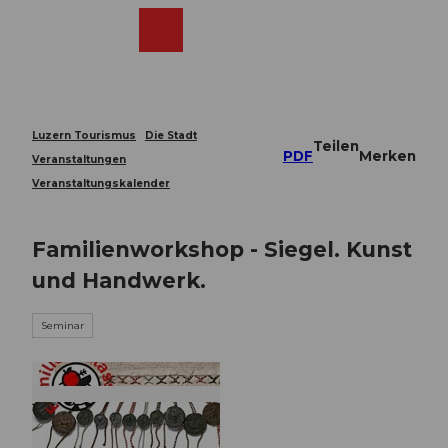
Z
u
Webcams
Merkzettel
Suche
Menü
Shop
m
I
n
h
a
Luzern Tourismus
Die Stadt
Teilen
l
PDF
Merken
Veranstaltungen
t
Veranstaltungskalender
Familienworkshop - Siegel. Kunst
und Handwerk.
Seminar