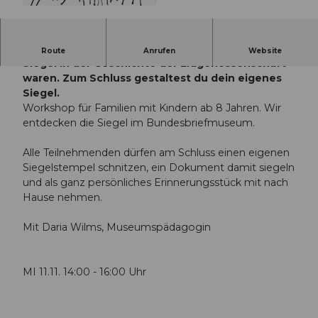
© Guidle.com
Erfahre in diesem Familienworkshop, wie wichtig
Route
Anrufen
Website
Siegel in der Geschichte der Eidgenossenschaft
waren. Zum Schluss gestaltest du dein eigenes
Siegel.
Workshop für Familien mit Kindern ab 8 Jahren. Wir
entdecken die Siegel im Bundesbriefmuseum.
Alle Teilnehmenden dürfen am Schluss einen eigenen
Siegelstempel schnitzen, ein Dokument damit siegeln
und als ganz persönliches Erinnerungsstück mit nach
Hause nehmen.
Mit Daria Wilms, Museumspädagogin
MI 11.11. 14:00 - 16:00 Uhr