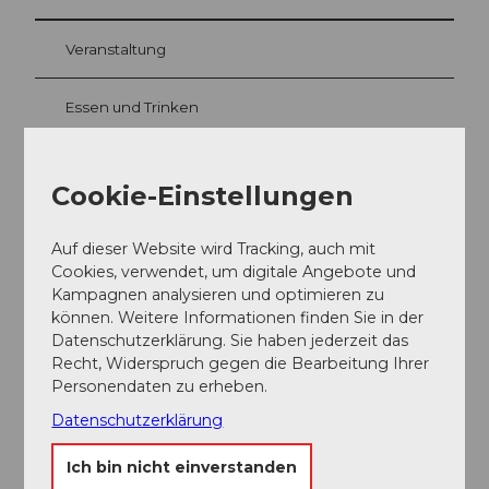
Veranstaltung
Essen und Trinken
Cookie-Einstellungen
Veranstaltungsort
Bundesbriefmuseum
Auf dieser Website wird Tracking, auch mit
6430
Schwyz
Cookies, verwendet, um digitale Angebote und
Kampagnen analysieren und optimieren zu
041 819 20 64
können. Weitere Informationen finden Sie in der
bundesbriefmuseum@sz.ch
Datenschutzerklärung. Sie haben jederzeit das
Recht, Widerspruch gegen die Bearbeitung Ihrer
Website
Personendaten zu erheben.
Anreise
Datenschutzerklärung
Ich bin nicht einverstanden