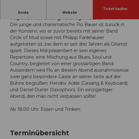
Ticket kaufen
Eine Mischung aus Blues, Soul und Country,
Route
Website
begleitet von einer grossartigen Band.
Der junge und charismatische Flo Bauer ist zurück in
der Konservi, wo er zuvor bereits mit seiner Band
Circle of Mud sowie mit Philipp Fankhauser
aufgetreten ist, bei dem er seit drei Jahren als Gitarrist
spielt. Dieses Mal präsentiert er sein eigenes
Repertoire: eine Mischung aus Blues, Soul und
Country, begleitet von einer grossartigen Band.
Ausserdem wird Flo an diesem Abend ausnahmsweise
zwei ganz besondere Gäste an seiner Seite auf der
Bühne begrüßen: Hendrix Ackle (Gesang & Keyboard)
und Daniel Durrer (Saxophon). Ein einzigartiger
Abend, den man nicht verpassen sollte!
Ab 18:00 Uhr: Essen und Trinken
Terminübersicht