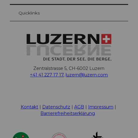
Quicklinks
Zentralstrasse 5, CH-6002 Luzern
+41 41 227 17 17
,
luzern@luzern.com
F
X
Y
I
T
T
P
L
W
T
a
o
n
h
i
i
i
h
r
c
u
s
r
k
n
n
a
i
Kontakt
Datenschutz
AGB
Impressum
e
t
t
e
T
t
k
t
p
Barrierefreiheitserklärung
b
u
a
a
o
e
e
s
A
o
b
g
d
k
r
d
A
d
o
e
r
s
e
I
p
v
k
a
s
n
p
i