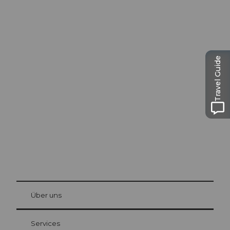
Ausflugstipps in
Travel Guide
Luzern
Die Stadt. Der See. Die Berge.
© Be
at Bre
chbü
hl
Über uns
Gästekarte Luzern
Ihre Vorteile als Übernachtungsgast
Services