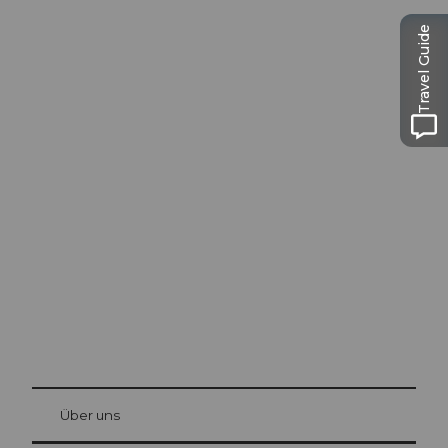
Travel Guide
Ausflugstipps in
Luzern
Die Stadt. Der See. Die Berge.
© Be
at Bre
chbü
hl
Über uns
Gästekarte Luzern