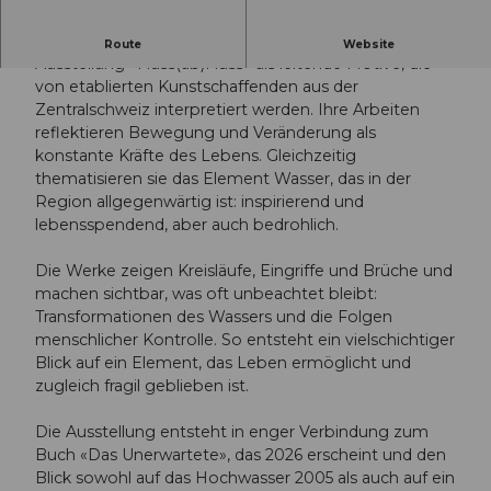
Wasser, Wandel und Transformation erscheinen in der
Route
Website
Ausstellung «Fluss(ab)Fluss» als leitende Motive, die
von etablierten Kunstschaffenden aus der
Zentralschweiz interpretiert werden. Ihre Arbeiten
reflektieren Bewegung und Veränderung als
konstante Kräfte des Lebens. Gleichzeitig
thematisieren sie das Element Wasser, das in der
Region allgegenwärtig ist: inspirierend und
lebensspendend, aber auch bedrohlich.
Die Werke zeigen Kreisläufe, Eingriffe und Brüche und
machen sichtbar, was oft unbeachtet bleibt:
Transformationen des Wassers und die Folgen
menschlicher Kontrolle. So entsteht ein vielschichtiger
Blick auf ein Element, das Leben ermöglicht und
zugleich fragil geblieben ist.
Die Ausstellung entsteht in enger Verbindung zum
Buch «Das Unerwartete», das 2026 erscheint und den
Blick sowohl auf das Hochwasser 2005 als auch auf ein