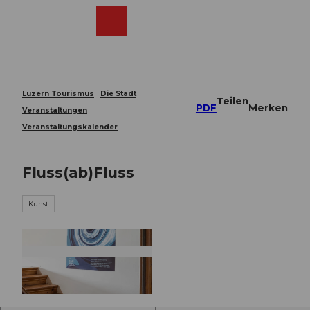
Z
u
Webcams
Merkzettel
Suche
Menü
Shop
m
I
n
h
a
Luzern Tourismus
Die Stadt
Teilen
l
PDF
Merken
Veranstaltungen
t
Veranstaltungskalender
Fluss(ab)Fluss
Kunst
© Guidle.com