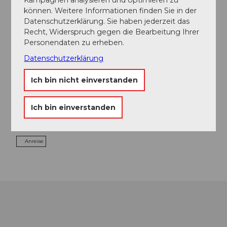
können. Weitere Informationen finden Sie in der
Datenschutzerklärung. Sie haben jederzeit das
Veranstaltung
Recht, Widerspruch gegen die Bearbeitung Ihrer
Personendaten zu erheben.
Datenschutzerklärung
Veranstaltungsort
Ich bin nicht einverstanden
Museum Bruder Klaus
Dorfstrasse
Ich bin einverstanden
6072
Sachseln
Website
Anreise