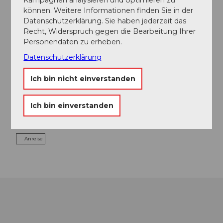
können. Weitere Informationen finden Sie in der
Veranstaltung
Datenschutzerklärung. Sie haben jederzeit das
Recht, Widerspruch gegen die Bearbeitung Ihrer
Essen und Trinken
Personendaten zu erheben.
Datenschutzerklärung
Ich bin nicht einverstanden
Veranstaltungsort
Pilatusstrasse 6003 Luzern
Ich bin einverstanden
Pilatusstrasse
6003
Luzern
Anreise