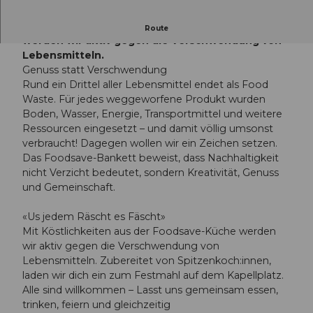
Mit Köstlichkeiten aus der Foodsave-Küche
Route
werden wir aktiv gegen die Verschwendung von
Lebensmitteln.
Genuss statt Verschwendung
Rund ein Drittel aller Lebensmittel endet als Food
Waste. Für jedes weggeworfene Produkt wurden
Boden, Wasser, Energie, Transportmittel und weitere
Ressourcen eingesetzt – und damit völlig umsonst
verbraucht! Dagegen wollen wir ein Zeichen setzen.
Das Foodsave-Bankett beweist, dass Nachhaltigkeit
nicht Verzicht bedeutet, sondern Kreativität, Genuss
und Gemeinschaft.
«Us jedem Räscht es Fäscht»
Mit Köstlichkeiten aus der Foodsave-Küche werden
wir aktiv gegen die Verschwendung von
Lebensmitteln. Zubereitet von Spitzenkoch:innen,
laden wir dich ein zum Festmahl auf dem Kapellplatz.
Alle sind willkommen – Lasst uns gemeinsam essen,
trinken, feiern und gleichzeitig