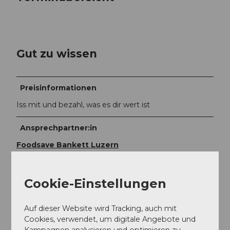
Gut zu wissen
Preisinformationen
Iss mit und bezahl, was es dir wert ist
Ansprechpartner:in
Foodsave Bankett Luzern
Cookie-Einstellungen
In der Nähe
Auf der Karte anschauen
Auf dieser Website wird Tracking, auch mit
Cookies, verwendet, um digitale Angebote und
Kampagnen analysieren und optimieren zu