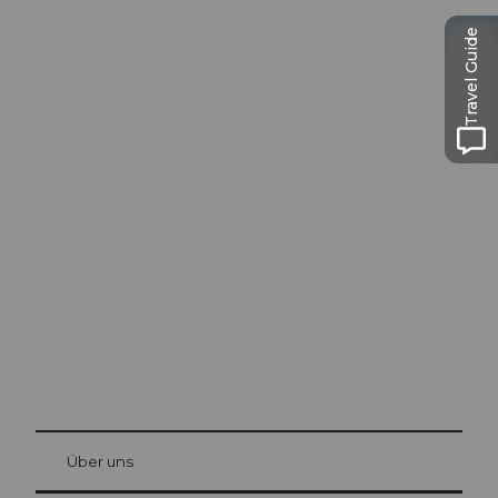
Travel Guide
Ausflugstipps in
Luzern
Die Stadt. Der See. Die Berge.
© Be
at Bre
chbü
hl
Über uns
Gästekarte Luzern