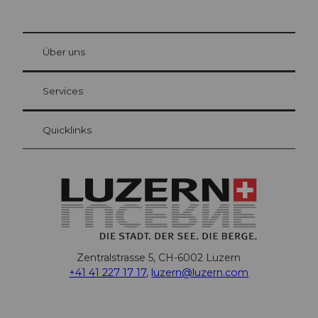
© Be
at Bre
chbü
hl
Über uns
Gästekarte Luzern
Ihre Vorteile als Übernachtungsgast
Services
Quicklinks
Zentralstrasse 5, CH-6002 Luzern
+41 41 227 17 17
,
luzern@luzern.com
F
X
Y
I
T
T
P
L
W
T