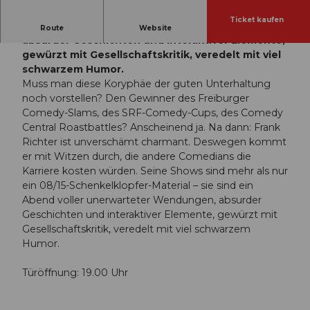
Ticket kaufen
Ein Abend voller unerwarteter Wendungen,
Route
Website
absurder Geschichten und interaktiver Elemente,
gewürzt mit Gesellschaftskritik, veredelt mit viel
schwarzem Humor.
Muss man diese Koryphäe der guten Unterhaltung
noch vorstellen? Den Gewinner des Freiburger
Comedy-Slams, des SRF-Comedy-Cups, des Comedy
Central Roastbattles? Anscheinend ja. Na dann: Frank
Richter ist unverschämt charmant. Deswegen kommt
er mit Witzen durch, die andere Comedians die
Karriere kosten würden. Seine Shows sind mehr als nur
ein 08/15-Schenkelklopfer-Material – sie sind ein
Abend voller unerwarteter Wendungen, absurder
Geschichten und interaktiver Elemente, gewürzt mit
Gesellschaftskritik, veredelt mit viel schwarzem
Humor.
Türöffnung: 19.00 Uhr