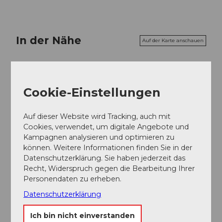
In der Nähe
Auf der Karte anschauen
Veranstaltung
Cookie-Einstellungen
Auf dieser Website wird Tracking, auch mit
Veranstaltungsort
Cookies, verwendet, um digitale Angebote und
Kampagnen analysieren und optimieren zu
Theater Duo Fischbach
können. Weitere Informationen finden Sie in der
Kelmattstrasse
Datenschutzerklärung. Sie haben jederzeit das
6403
Küssnacht am Rigi
Recht, Widerspruch gegen die Bearbeitung Ihrer
Website
Personendaten zu erheben.
Anreise
Datenschutzerklärung
Ich bin nicht einverstanden