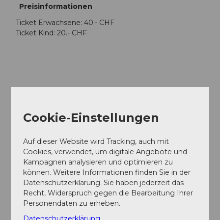
Preisinformationen
Ticket Erwachsene: 40.- CHF
Ticket Kind: 20.- CHF
In der Nähe
Auf der Karte anschauen
Cookie-Einstellungen
Veranstaltung
Auf dieser Website wird Tracking, auch mit
Cookies, verwendet, um digitale Angebote und
Kampagnen analysieren und optimieren zu
können. Weitere Informationen finden Sie in der
Veranstaltungsort
Datenschutzerklärung. Sie haben jederzeit das
Kirchfeld 5637 Beinwil
Recht, Widerspruch gegen die Bearbeitung Ihrer
Kirchfeld
Personendaten zu erheben.
5637
Beinwil
Datenschutzerklärung