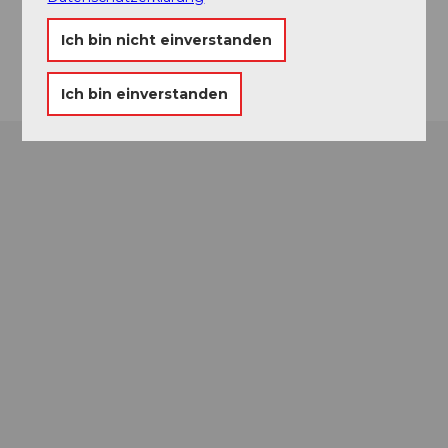
Website
Ich bin nicht einverstanden
Anreise
Ich bin einverstanden