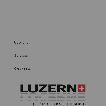
© Be
at Bre
chbü
hl
Über uns
Gästekarte Luzern
Ihre Vorteile als Übernachtungsgast
Services
Quicklinks