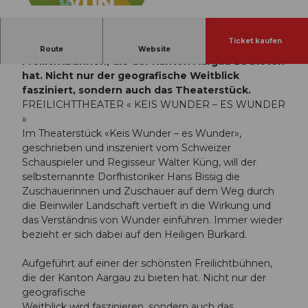
© Guidle.com
Ticket kaufen
Aufgeführt auf einer der schönsten
Route
Website
Freilichtbühnen, die der Kanton Aargau zu bieten
hat. Nicht nur der geografische Weitblick
fasziniert, sondern auch das Theaterstück.
FREILICHTTHEATER « KEIS WUNDER – ES WUNDER
»
Im Theaterstück «Keis Wunder – es Wunder»,
geschrieben und inszeniert vom Schweizer
Schauspieler und Regisseur Walter Küng, will der
selbsternannte Dorfhistoriker Hans Bissig die
Zuschauerinnen und Zuschauer auf dem Weg durch
die Beinwiler Landschaft vertieft in die Wirkung und
das Verständnis von Wunder einführen. Immer wieder
bezieht er sich dabei auf den Heiligen Burkard.
Aufgeführt auf einer der schönsten Freilichtbühnen,
die der Kanton Aargau zu bieten hat. Nicht nur der
geografische
Weitblick wird faszinieren, sondern auch das