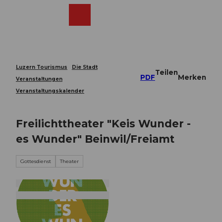
Z
u
Webcams
Merkzettel
Suche
Menü
Shop
m
I
n
h
a
Luzern Tourismus
Die Stadt
Teilen
l
PDF
Merken
Veranstaltungen
t
Veranstaltungskalender
Freilichttheater "Keis Wunder -
es Wunder" Beinwil/Freiamt
Gottesdienst
Theater