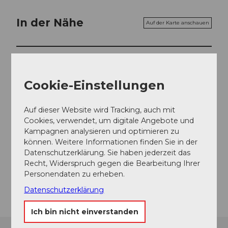
In der Nähe
Auf der Karte anschauen
Veranstaltung
Cookie-Einstellungen
Veranstaltungsort
Auf dieser Website wird Tracking, auch mit
Cookies, verwendet, um digitale Angebote und
Sportanlage Pfaffenmatt
Kampagnen analysieren und optimieren zu
Reussstrasse
können. Weitere Informationen finden Sie in der
6472
Erstfeld
Datenschutzerklärung. Sie haben jederzeit das
Website
Recht, Widerspruch gegen die Bearbeitung Ihrer
Personendaten zu erheben.
Anreise
Datenschutzerklärung
Ich bin nicht einverstanden