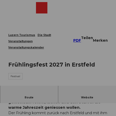
Z
u
Webcams
Merkzettel
Suche
Menü
Shop
m
I
n
h
a
Luzern Tourismus
Die Stadt
Teilen
l
PDF
Merken
Veranstaltungen
t
Veranstaltungskalender
Frühlingsfest 2027 in Erstfeld
Festival
Das Frühlingsfest ist der Treffpunkt für alle, die
Route
Website
gemeinsam feiern, lachen und den Start in die
warme Jahreszeit geniessen wollen.
Der Frühling kommt zurück nach Erstfeld und mit ihm